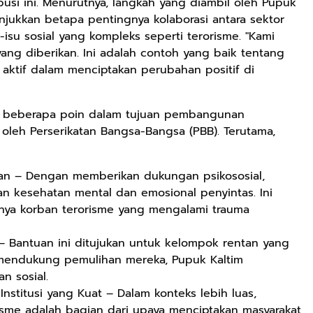
busi ini. Menurutnya, langkah yang diambil oleh Pupuk
jukkan betapa pentingnya kolaborasi antara sektor
isu sosial yang kompleks seperti terorisme. "Kami
ang diberikan. Ini adalah contoh yang baik tentang
ktif dalam menciptakan perubahan positif di
an beberapa poin dalam tujuan pembangunan
oleh Perserikatan Bangsa-Bangsa (PBB). Terutama,
an – Dengan memberikan dukungan psikososial,
 kesehatan mental dan emosional penyintas. Ini
Rp125.000
Rp128.900
Rp119.999
nya korban terorisme yang mengalami trauma
Buku Seringai
Republik
Durian Cinta |
 Bantuan ini ditujukan untuk kelompok rentan yang
Kunang-kunang
Kelamin | Hybrid
Kumpulan
n mendukung pemulihan mereka, Pupuk Kaltim
Kumpulan Puisi
Poetry Book
Cerpen – Wisnu
Anyarmart
Anyarmart
Anyarmart
Wisnu
Pamungkas
 sosial.
Pamungkas
Institusi yang Kuat – Dalam konteks lebih luas,
sme adalah bagian dari upaya menciptakan masyarakat