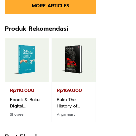
MORE ARTICLES
Produk Rekomendasi
Rp110.000
Rp169.000
Rp165.000
Ebook & Buku
Buku The
Buku Filsafat
Digital
History of
Dayak Kajian
Marketing Dari
Dayak – Sejarah
Komprehensif
Shopee
Anyarmart
Shopee
Nol: Fondasi &
& Identitas
Atas Manusia
Mindset untuk
Borneo Asli
Dayak
Pemula