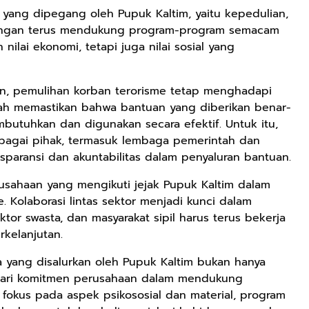
lai yang dipegang oleh Pupuk Kaltim, yaitu kepedulian,
Dengan terus mendukung program-program semacam
nilai ekonomi, tetapi juga nilai sosial yang
Rp2.989.000
Rp158.000
Rp158.000
Lukisan Sri
Kaos Dayak Unik
Kaos Sastra
Sultan
Bisa Bernyanyi
Dayak West
an, pemulihan korban terorisme tetap menghadapi
Hamengkubowono
Motif Gigi
Borneo All Size
Shopee
Shopee
Anyarmart
lah memastikan bahwa bantuan yang diberikan benar-
II dari Kopi
Taring Ukuran M
Tema
utuhkan dan digunakan secara efektif. Untuk itu,
Karya Rudi
Tembawang
bagai pihak, termasuk lembaga pemerintah dan
Winarso
nsparansi dan akuntabilitas dalam penyaluran bantuan.
usahaan yang mengikuti jejak Pupuk Kaltim dalam
Kolaborasi lintas sektor menjadi kunci dalam
ktor swasta, dan masyarakat sipil harus terus bekerja
kelanjutan.
a yang disalurkan oleh Pupuk Kaltim bukan hanya
a dari komitmen perusahaan dalam mendukung
fokus pada aspek psikososial dan material, program