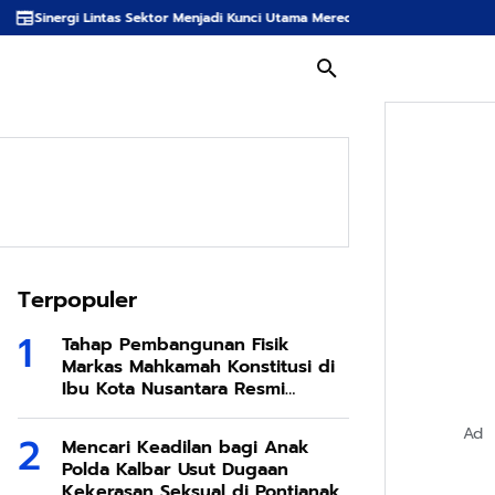
 Sektor Menjadi Kunci Utama Meredam Ancaman Kebakaran Hutan di Bumi Ta
Terpopuler
Tahap Pembangunan Fisik
Markas Mahkamah Konstitusi di
Ibu Kota Nusantara Resmi
Dimulai
Ad
Mencari Keadilan bagi Anak
Polda Kalbar Usut Dugaan
Kekerasan Seksual di Pontianak