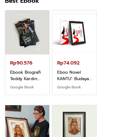
Best Ebook
Rp71.706
Ebook Vescovo
Motociclista –
Kisah Nyata
Google Book
Uskup Giulio
Mencuccini, C.P
Rp90.576
Rp74.092
di Kalimantan
Barat
Ebook Biografi
Eboo Novel
Teddy Kardin:
KANTU': Budaya
The Shadow
Suku Dayak
Google Book
Google Book
Khight |
Borneo