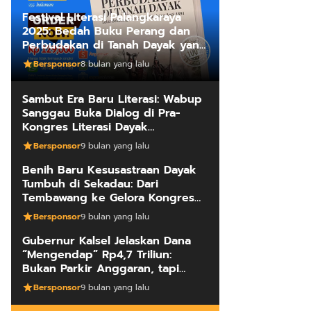
Festival Literasi Palangkaraya
2025: Bedah Buku Perang dan
Perbudakan di Tanah Dayak yang
Mengungkap Kebenaran Fakta
Bersponsor
8 bulan yang lalu
Sejarah
Sambut Era Baru Literasi: Wabup
Sanggau Buka Dialog di Pra-
Kongres Literasi Dayak
Internasional
Bersponsor
9 bulan yang lalu
Benih Baru Kesusastraan Dayak
Tumbuh di Sekadau: Dari
Tembawang ke Gelora Kongres
Penulis
Bersponsor
9 bulan yang lalu
Gubernur Kalsel Jelaskan Dana
“Mengendap” Rp4,7 Triliun:
Bukan Parkir Anggaran, tapi
Manajemen Kas Daerah
Bersponsor
9 bulan yang lalu