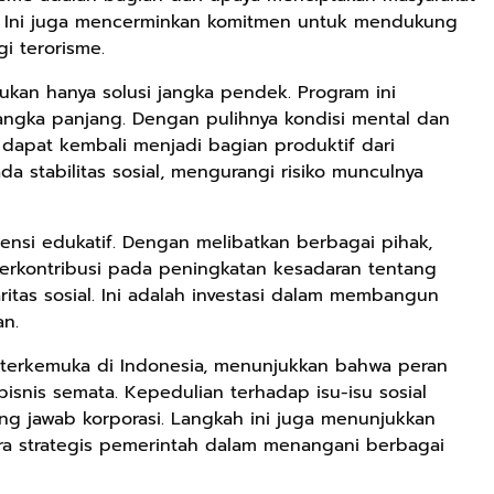
n. Ini juga mencerminkan komitmen untuk mendukung
i terorisme.
Rp71.706
ukan hanya solusi jangka pendek. Program ini
ngka panjang. Dengan pulihnya kondisi mental dan
Ebook Vescovo
Motociclista –
n dapat kembali menjadi bagian produktif dari
Kisah Nyata
ada stabilitas sosial, mengurangi risiko munculnya
Google Book
Uskup Giulio
Mencuccini, C.P
Rp149.450
Rp98.049
di Kalimantan
imensi edukatif. Dengan melibatkan berbagai pihak,
Barat
Ebook 100 Anak
Ebook The
berkontribusi pada peningkatan kesadaran tentang
Tambang
Forest Therapy
ritas sosial. Ini adalah investasi dalam membangun
Indonesia box
ala Dayak:
Google Book
Google Book
an.
cover
Healing Wisdom
from the Heart
 terkemuka di Indonesia, menunjukkan bahwa peran
of Borneor
isnis semata. Kepedulian terhadap isu-isu sosial
g jawab korporasi. Langkah ini juga menunjukkan
ra strategis pemerintah dalam menangani berbagai