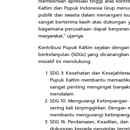
memberikan apresiasi tinggi atas kontri
Kaltim dan Pupuk Indonesia Grup menun
publik dan swasta dalam menangani isu-
sangat berterima kasih atas dukungan y
bagaimana perusahaan dapat berperan a
masyarakat," ujarnya.
Kontribusi Pupuk Kaltim sejalan deng
berkelanjutan (SDGs) yang dicanangkan 
inisiatif ini mendukung:
SDG 3: Kesehatan dan Kesejahtera
Pupuk Kaltim membantu memastikan
Rp110.000
Rp169.000
Rp165.000
sangat penting mengingat banyak
mendalam.
Ebook & Buku
Buku The
Buku Filsafat
SDG 10: Mengurangi Ketimpangan –
Digital
History of
Dayak Kajian
Marketing Dari
Dayak – Sejarah
sering kali terpinggirkan. Denga
Komprehensif
Shopee
Anyarmart
Shopee
Nol: Fondasi &
& Identitas
Atas Manusia
membantu mengurangi ketimpangan
Mindset untuk
Borneo Asli
Dayak
SDG 16: Perdamaian, Keadilan, dan 
Pemula
dukungan kepada penyintas terori