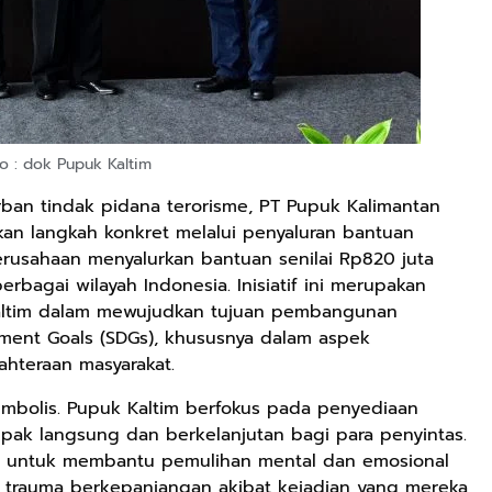
o : dok Pupuk Kaltim
an tindak pidana terorisme, PT Pupuk Kalimantan
kan langkah konkret melalui penyaluran bantuan
perusahaan menyalurkan bantuan senilai Rp820 juta
rbagai wilayah Indonesia. Inisiatif ini merupakan
Kaltim dalam mewujudkan tujuan pembangunan
pment Goals (SDGs), khususnya dalam aspek
ahteraan masyarakat.
imbolis. Pupuk Kaltim berfokus pada penyediaan
k langsung dan berkelanjutan bagi para penyintas.
ang untuk membantu pemulihan mental dan emosional
i trauma berkepanjangan akibat kejadian yang mereka