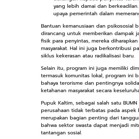
yang lebih damai dan berkeadila
upaya pemerintah dalam memerang
Rp98.049
Rp90.576
Rp74.092
Bantuan kemanusiaan dan psikososial b
dirancang untuk memberikan dampak ja
Ebook The
Ebook Biografi
Eboo Novel
Forest Therapy
Teddy Kardin:
KANTU': Budaya
fisik para penyintas, mereka diharapka
ala Dayak:
The Shadow
Suku Dayak
masyarakat. Hal ini juga berkontribusi p
Google Book
Google Book
Google Book
Healing Wisdom
Khight |
Borneo
siklus kekerasan atau radikalisasi baru.
from the Heart
of Borneor
Selain itu, program ini juga memiliki d
termasuk komunitas lokal, program ini 
bahaya terorisme dan pentingnya solida
ketahanan masyarakat secara keseluruh
Pupuk Kaltim, sebagai salah satu BUMN
perusahaan tidak terbatas pada aspek b
merupakan bagian penting dari tanggun
bahwa sektor swasta dapat menjadi mit
tantangan sosial.