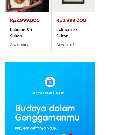
Rp2.999.000
Rp2.999.000
Rp2.989.000
Lukisan Sri
Lukisan Sri
Lukisan Sri
Sultan
Sultan
Sultan
Hamengkubowono
Hamengkubowono
Hamengkubow
Anyarmart
Anyarmart
Shopee
I dari Kopi Karya
X dari Kopi
II dari Kopi
Rudi Winarso
Karya Rudi
Karya Rudi
Winarso
Winarso