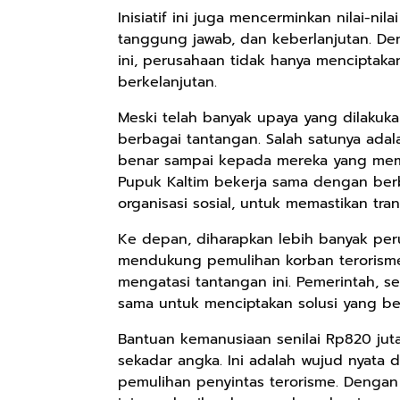
Inisiatif ini juga mencerminkan nilai-ni
tanggung jawab, dan keberlanjutan. 
Rp158.000
ini, perusahaan tidak hanya menciptakan 
Rp2.999.000
Rp2.999.000
berkelanjutan.
Kaos Sastra
Lukisan Sri
Lukisan Sri
Dayak West
Sultan
Sultan
Meski telah banyak upaya yang dilakuk
Borneo All Size
Hamengkubowono
Hamengkubowono
Anyarmart
Anyarmart
Anyarmart
berbagai tantangan. Salah satunya ada
Tema
I dari Kopi Karya
X dari Kopi
benar sampai kepada mereka yang memb
Tembawang
Rudi Winarso
Karya Rudi
Pupuk Kaltim bekerja sama dengan ber
Winarso
organisasi sosial, untuk memastikan tra
Ke depan, diharapkan lebih banyak per
mendukung pemulihan korban terorisme. 
mengatasi tantangan ini. Pemerintah, se
sama untuk menciptakan solusi yang ber
Bantuan kemanusiaan senilai Rp820 jut
sekadar angka. Ini adalah wujud nyat
pemulihan penyintas terorisme. Dengan 