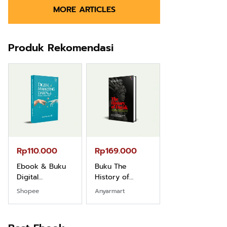
MORE ARTICLES
Produk Rekomendasi
Rp110.000
Rp169.000
Rp165.000
Ebook & Buku
Buku The
Buku Filsafat
Digital
History of
Dayak Kajian
Marketing Dari
Dayak – Sejarah
Komprehensif
Shopee
Anyarmart
Shopee
Nol: Fondasi &
& Identitas
Atas Manusia
Mindset untuk
Borneo Asli
Dayak
Pemula