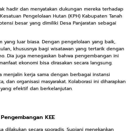
pihak hadir dan menyatakan dukungan mereka terhadap
Kesatuan Pengelolaan Hutan (KPH) Kabupaten Tanah
tensi besar yang dimiliki Desa Panjaratan sebagai
am yang luar biasa. Dengan pengelolaan yang baik,
gulan, khususnya bagi wisatawan yang tertarik dengan
diono. Dia juga menegaskan bahwa pengembangan ini
 manfaat ekonomi bisa dirasakan secara langsung.
a menjalin kerja sama dengan berbagai instansi
ta, dan organisasi masyarakat. Kolaborasi ini diharapkan
Rp125.000
Rp128.900
Rp119.999
ang efektif dan berkelanjutan.
Buku Seringai
Republik
Durian Cinta |
Kunang-kunang
Kelamin | Hybrid
Kumpulan
Kumpulan Puisi
Poetry Book
Cerpen – Wisnu
Anyarmart
Anyarmart
Anyarmart
Wisnu
Pamungkas
m Pengembangan KEE
Pamungkas
a dilakukan secara sporadis. Supiani menekankan