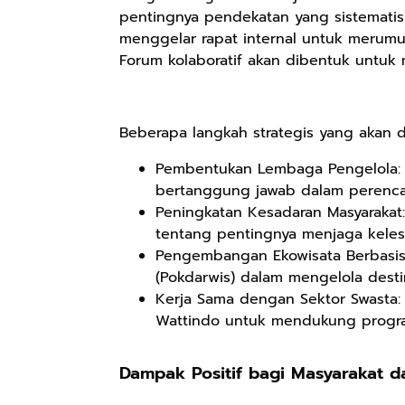
pentingnya pendekatan yang sistematis da
menggelar rapat internal untuk merumu
Forum kolaboratif akan dibentuk untuk m
Rp98.049
Rp90.576
Rp74.092
Ebook The
Ebook Biografi
Eboo Novel
Forest Therapy
Teddy Kardin:
KANTU': Budaya
Beberapa langkah strategis yang akan di
ala Dayak:
The Shadow
Suku Dayak
Google Book
Google Book
Google Book
Healing Wisdom
Khight |
Borneo
Pembentukan Lembaga Pengelola: 
from the Heart
bertanggung jawab dalam perenca
of Borneor
Peningkatan Kesadaran Masyarakat
tentang pentingnya menjaga kelest
Pengembangan Ekowisata Berbasis 
(Pokdarwis) dalam mengelola destin
Kerja Sama dengan Sektor Swasta:
Wattindo untuk mendukung program
Dampak Positif bagi Masyarakat 