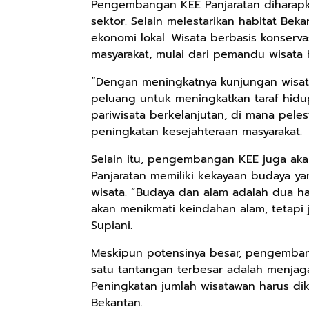
Pengembangan KEE Panjaratan diharapk
sektor. Selain melestarikan habitat Bek
ekonomi lokal. Wisata berbasis konser
Rp158.000
Rp2.999.000
Rp2.999.000
masyarakat, mulai dari pemandu wisata
Kaos Sastra
Lukisan Sri
Lukisan Sri
“Dengan meningkatnya kunjungan wisat
Dayak West
Sultan
Sultan
Borneo All Size
Hamengkubowono
Hamengkubowono
peluang untuk meningkatkan taraf hidup
Anyarmart
Anyarmart
Anyarmart
Tema
I dari Kopi Karya
X dari Kopi
pariwisata berkelanjutan, di mana peles
Tembawang
Rudi Winarso
Karya Rudi
peningkatan kesejahteraan masyarakat.
Winarso
Selain itu, pengembangan KEE juga aka
Panjaratan memiliki kekayaan budaya y
wisata. “Budaya dan alam adalah dua ha
akan menikmati keindahan alam, tetapi
Supiani.
Meskipun potensinya besar, pengemban
satu tantangan terbesar adalah menjag
Peningkatan jumlah wisatawan harus dik
Bekantan.