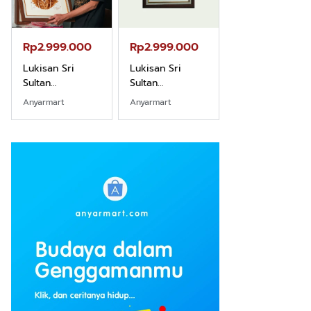
Rp2.999.000
Rp2.999.000
Rp2.989.000
Lukisan Sri
Lukisan Sri
Lukisan Sri
Sultan
Sultan
Sultan
Hamengkubowono
Hamengkubowono
Hamengkubow
Anyarmart
Anyarmart
Shopee
I dari Kopi Karya
X dari Kopi
II dari Kopi
Rudi Winarso
Karya Rudi
Karya Rudi
Winarso
Winarso