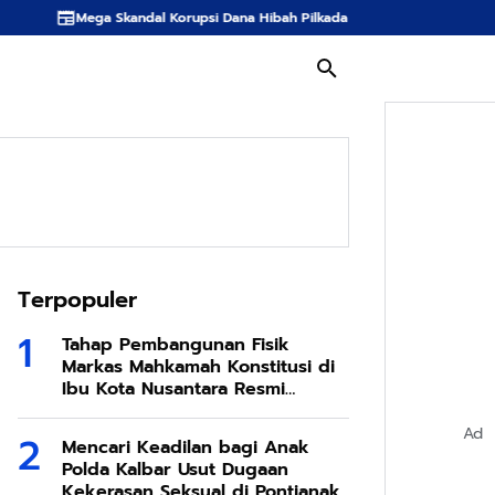
l Korupsi Dana Hibah Pilkada Seret Lima Komisioner KPU Kotawaringin Timur 
Terpopuler
Tahap Pembangunan Fisik
Markas Mahkamah Konstitusi di
Ibu Kota Nusantara Resmi
Dimulai
Ad
Mencari Keadilan bagi Anak
Polda Kalbar Usut Dugaan
Kekerasan Seksual di Pontianak