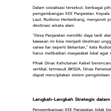
Dalam sosialisasi tersebut, berbagai 
pengembangan KEE Panjaratan. Kepala 
Laut, Rudiono Herlambang, menyoroti po
destinasi wisata alam.
“Desa Panjaratan memiliki daya tarik al
kawasan ini bisa menjadi destinasi ung
satwa liar seperti Bekantan,” kata Ru
harus melibatkan masyarakat lokal agar
Pihak Dinas Kehutanan Kalsel berencan
vertikal, termasuk BKSDA, Dinas Pariwisa
Rp110.000
Rp169.000
Rp165.000
dapat menciptakan sistem pengelolaan y
Ebook & Buku
Buku The
Buku Filsafat
Digital
History of
Dayak Kajian
Marketing Dari
Dayak – Sejarah
Komprehensif
Shopee
Anyarmart
Shopee
Nol: Fondasi &
& Identitas
Atas Manusia
Langkah-Langkah Strategis dala
Mindset untuk
Borneo Asli
Dayak
Pemula
Pengembangan KEE Panjaratan tidak bis