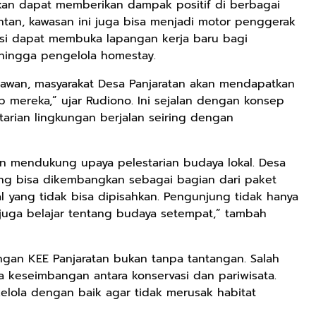
an dapat memberikan dampak positif di berbagai
antan, kawasan ini juga bisa menjadi motor penggerak
vasi dapat membuka lapangan kerja baru bagi
Rp2.989.000
Rp158.000
Rp158.000
 hingga pengelola homestay.
Lukisan Sri
Kaos Dayak Unik
Kaos Sastra
awan, masyarakat Desa Panjaratan akan mendapatkan
Sultan
Bisa Bernyanyi
Dayak West
Hamengkubowono
Motif Gigi
Borneo All Size
 mereka,” ujar Rudiono. Ini sejalan dengan konsep
Shopee
Shopee
Anyarmart
II dari Kopi
Taring Ukuran M
Tema
tarian lingkungan berjalan seiring dengan
Karya Rudi
Tembawang
Winarso
n mendukung upaya pelestarian budaya lokal. Desa
ang bisa dikembangkan sebagai bagian dari paket
l yang tidak bisa dipisahkan. Pengunjung tidak hanya
 juga belajar tentang budaya setempat,” tambah
gan KEE Panjaratan bukan tanpa tantangan. Salah
a keseimbangan antara konservasi dan pariwisata.
elola dengan baik agar tidak merusak habitat