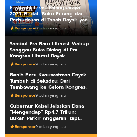
Festival Literasi Palangkaraya
2025: Bedah Buku Perang dan
Perbudakan di Tanah Dayak yang
Mengungkap Kebenaran Fakta
Bersponsor
8 bulan yang lalu
Sejarah
Sambut Era Baru Literasi: Wabup
Sanggau Buka Dialog di Pra-
Kongres Literasi Dayak
Internasional
Bersponsor
9 bulan yang lalu
Benih Baru Kesusastraan Dayak
Tumbuh di Sekadau: Dari
Tembawang ke Gelora Kongres
Penulis
Bersponsor
9 bulan yang lalu
Gubernur Kalsel Jelaskan Dana
“Mengendap” Rp4,7 Triliun:
Bukan Parkir Anggaran, tapi
Manajemen Kas Daerah
Bersponsor
9 bulan yang lalu