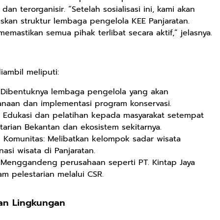
n terorganisir. “Setelah sosialisasi ini, kami akan
skan struktur lembaga pengelola KEE Panjaratan.
emastikan semua pihak terlibat secara aktif,” jelasnya.
Rp71.706
Ebook Vescovo
Motociclista –
ambil meliputi:
Kisah Nyata
Google Book
Uskup Giulio
Dibentuknya lembaga pengelola yang akan
Mencuccini, C.P
Rp149.450
Rp98.049
naan dan implementasi program konservasi.
di Kalimantan
: Edukasi dan pelatihan kepada masyarakat setempat
Barat
Ebook 100 Anak
Ebook The
arian Bekantan dan ekosistem sekitarnya.
Tambang
Forest Therapy
Indonesia box
ala Dayak:
Komunitas: Melibatkan kelompok sadar wisata
Google Book
Google Book
cover
Healing Wisdom
asi wisata di Panjaratan.
from the Heart
 Menggandeng perusahaan seperti PT. Kintap Jaya
of Borneor
 pelestarian melalui CSR.
dan Lingkungan