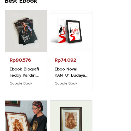
Best Ebook
Rp71.706
Ebook Vescovo
Motociclista –
Kisah Nyata
Google Book
Uskup Giulio
Mencuccini, C.P
Rp90.576
Rp74.092
di Kalimantan
Barat
Ebook Biografi
Eboo Novel
Teddy Kardin:
KANTU': Budaya
The Shadow
Suku Dayak
Google Book
Google Book
Khight |
Borneo