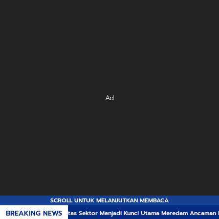
Ad
SCROLL UNTUK MELANJUTKAN MEMBACA
BREAKING NEWS
rgi Lintas Sektor Menjadi Kunci Utama Meredam Ancaman Kebakaran Hutan d