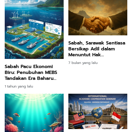
Semangat MA63
Sabah, Sarawak Sentiasa
Bersikap Adil dalam
Menuntut Hak
Termaktub: Lau
7 bulan yang lalu
Sabah Pacu Ekonomi
Biru: Penubuhan MEBS
Tandakan Era Baharu
Pembangunan Lautan
1 tahun yang lalu
Lestari