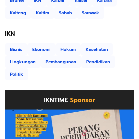
Brunei
IKN
Kalbar
Kalsel
Kaltara
Kalteng
Kaltim
Sabah
Sarawak
IKN
Bisnis
Ekonomi
Hukum
Kesehatan
Lingkungan
Pembangunan
Pendidikan
Politik
IKNTIME
Sponsor