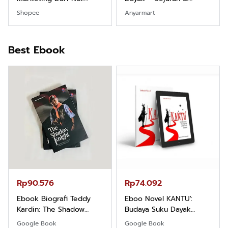
Fondasi & Mindset untuk
Identitas Borneo Asli
Shopee
Anyarmart
Pemula
Best Ebook
Rp90.576
Rp74.092
Ebook Biografi Teddy
Eboo Novel KANTU':
Kardin: The Shadow
Budaya Suku Dayak
Khight |
Borneo
Google Book
Google Book