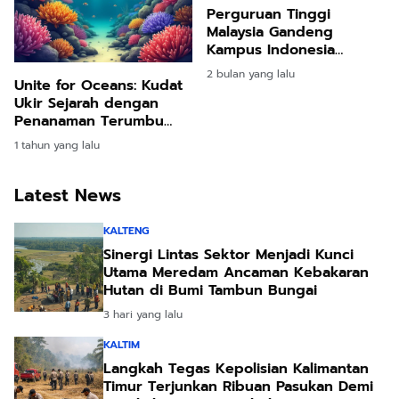
Perguruan Tinggi
Malaysia Gandeng
Kampus Indonesia
Perkuat Rekognisi Global
2 bulan yang lalu
Unite for Oceans: Kudat
Ukir Sejarah dengan
Penanaman Terumbu
Karang Terbesar Negara
1 tahun yang lalu
Latest News
KALTENG
Sinergi Lintas Sektor Menjadi Kunci
Utama Meredam Ancaman Kebakaran
Hutan di Bumi Tambun Bungai
3 hari yang lalu
KALTIM
Langkah Tegas Kepolisian Kalimantan
Timur Terjunkan Ribuan Pasukan Demi