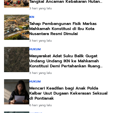
Tangkal Ancaman Kebakaran Hutan
Akibat Kemarau Ekstrem
3 hari yang lalu
IKN
Tahap Pembangunan Fisik Markas
Mahkamah Konstitusi di Ibu Kota
Nusantara Resmi Dimulai
3 hari yang lalu
HUKUM
Masyarakat Adat Suku Balik Gugat
Undang Undang IKN ke Mahkamah
Konstitusi Demi Pertahankan Ruang
Hidup Leluhur
3 hari yang lalu
HUKUM
Mencari Keadilan bagi Anak Polda
Kalbar Usut Dugaan Kekerasan Seksual
di Pontianak
6 hari yang lalu