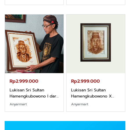
Rp2.999.000
Rp2.999.000
Lukisan Sri Sultan
Lukisan Sri Sultan
Hamengkubowono I dari
Hamengkubowono X
Kopi Karya Rudi Winarso
dari Kopi Karya Rudi
Anyarmart
Anyarmart
Winarso