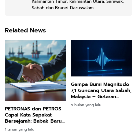
Kalimantan Timur, Kalimantan Utara, Sarawak,
Sabah dan Brunei Darussalam.
Related News
Gempa Bumi Magnitudo
7,1 Guncang Utara Sabah,
Malaysia – Getaran
Terasa Hingga
5 bulan yang lalu
PETRONAS dan PETROS
Kalimantan Utara
Capai Kata Sepakat
Bersejarah: Babak Baru
Autonomi Tenaga
1 tahun yang lalu
Sarawak Berlandaskan