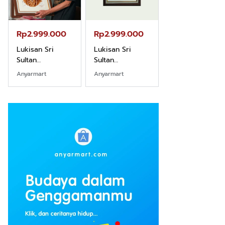
Rp2.999.000
Rp2.999.000
Rp2.989.000
Lukisan Sri
Lukisan Sri
Lukisan Sri
Sultan
Sultan
Sultan
Hamengkubowono
Hamengkubowono
Hamengkubow
Anyarmart
Anyarmart
Shopee
I dari Kopi Karya
X dari Kopi
II dari Kopi
Rudi Winarso
Karya Rudi
Karya Rudi
Winarso
Winarso