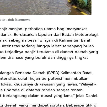
oto : dok Istemewa
njir menjadi perhatian utama bagi masyarakat
tianak. Berdasarkan laporan dari Badan Meteorologi,
anak, sebagian besar wilayah di Kalimantan Barat
n intensitas sedang hingga lebat sepanjang bulan
ko terjadinya banjir, terutama di daerah-daerah yang
stem drainase yang buruk dan tingginya tingkat
langan Bencana Daerah (BPBD) Kalimantan Barat,
intensitas curah hujan berpotensi menimbulkan
lokasi, khususnya di kawasan yang rawan. "Wilayah-
atau berada di dataran rendah sangat rentan
 berlangsung dalam durasi yang lama," jelas Daniel.
atu daerah yang mendapat sorotan. Beberapa titik di