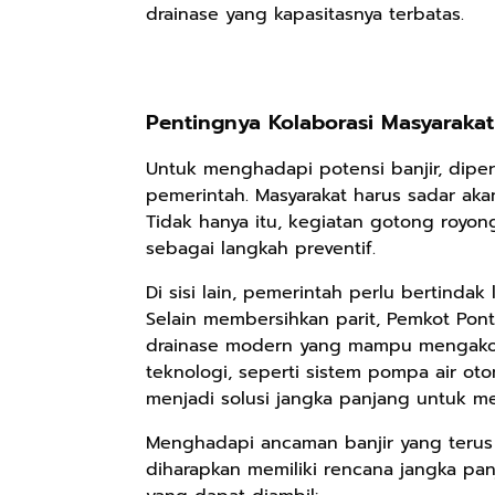
drainase yang kapasitasnya terbatas.
Rp158.000
Rp2.999.000
Rp2.999.000
Kaos Sastra
Lukisan Sri
Lukisan Sri
Pentingnya Kolaborasi Masyaraka
Dayak West
Sultan
Sultan
Borneo All Size
Hamengkubowono
Hamengkubowono
Anyarmart
Anyarmart
Anyarmart
Untuk menghadapi potensi banjir, diper
Tema
I dari Kopi Karya
X dari Kopi
pemerintah. Masyarakat harus sadar ak
Tembawang
Rudi Winarso
Karya Rudi
Tidak hanya itu, kegiatan gotong royon
Winarso
sebagai langkah preventif.
Di sisi lain, pemerintah perlu bertindak
Selain membersihkan parit, Pemkot Po
drainase modern yang mampu mengakomo
teknologi, seperti sistem pompa air o
menjadi solusi jangka panjang untuk me
Menghadapi ancaman banjir yang terus
diharapkan memiliki rencana jangka pa