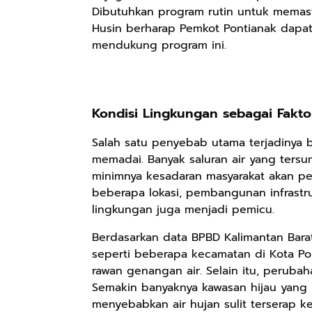
Dibutuhkan program rutin untuk memasti
Husin berharap Pemkot Pontianak dapa
mendukung program ini.
Rp98.049
Rp90.576
Rp74.092
Ebook The
Ebook Biografi
Eboo Novel
Forest Therapy
Teddy Kardin:
KANTU': Budaya
ala Dayak:
The Shadow
Suku Dayak
Google Book
Google Book
Google Book
Kondisi Lingkungan sebagai Fakt
Healing Wisdom
Khight |
Borneo
from the Heart
Salah satu penyebab utama terjadinya b
of Borneor
memadai. Banyak saluran air yang tersu
minimnya kesadaran masyarakat akan pe
beberapa lokasi, pembangunan infrast
lingkungan juga menjadi pemicu.
Berdasarkan data BPBD Kalimantan Barat,
seperti beberapa kecamatan di Kota Po
rawan genangan air. Selain itu, perubah
Semakin banyaknya kawasan hijau yang 
menyebabkan air hujan sulit terserap k