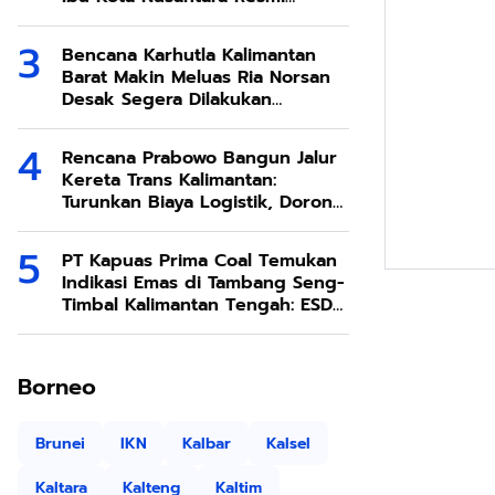
Dimulai
Bencana Karhutla Kalimantan
Barat Makin Meluas Ria Norsan
Desak Segera Dilakukan
Modifikasi Cuaca
Rencana Prabowo Bangun Jalur
Kereta Trans Kalimantan:
Turunkan Biaya Logistik, Dorong
Ekonomi SDA Melimpah
PT Kapuas Prima Coal Temukan
Indikasi Emas di Tambang Seng-
Timbal Kalimantan Tengah: ESDM
Respons dengan Penjelasan
Teknis
Borneo
Brunei
IKN
Kalbar
Kalsel
Kaltara
Kalteng
Kaltim