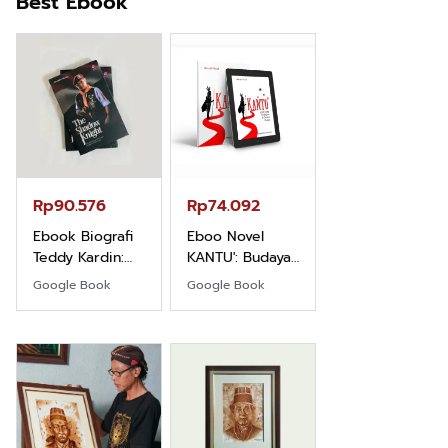
Best Ebook
Rp71.706
Ebook Vescovo
Motociclista –
Kisah Nyata
Google Book
Uskup Giulio
Mencuccini, C.P
Rp90.576
Rp74.092
di Kalimantan
Barat
Ebook Biografi
Eboo Novel
Teddy Kardin:
KANTU': Budaya
The Shadow
Suku Dayak
Google Book
Google Book
Khight |
Borneo