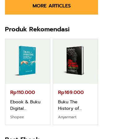
MORE ARTICLES
Produk Rekomendasi
Rp110.000
Rp169.000
Rp165.000
Ebook & Buku
Buku The
Buku Filsafat
Digital
History of
Dayak Kajian
Marketing Dari
Dayak – Sejarah
Komprehensif
Shopee
Anyarmart
Shopee
Nol: Fondasi &
& Identitas
Atas Manusia
Mindset untuk
Borneo Asli
Dayak
Pemula