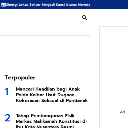
or Menjadi Kunci Utama Meredam Ancaman Kebakaran Hutan di Bumi Tambun 
Terpopuler
Mencari Keadilan bagi Anak
Polda Kalbar Usut Dugaan
Kekerasan Seksual di Pontianak
Ad
Tahap Pembangunan Fisik
Markas Mahkamah Konstitusi di
Ibu Kota Nusantara Resmi