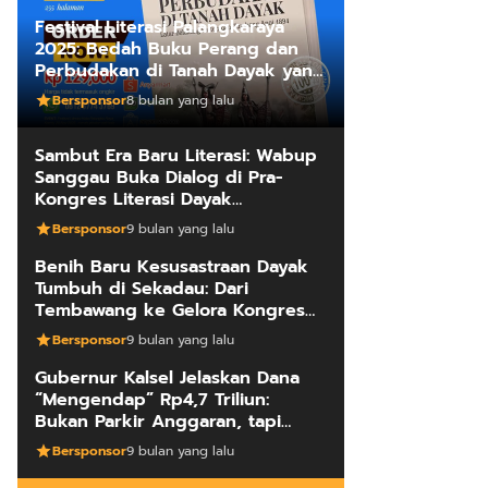
Festival Literasi Palangkaraya
2025: Bedah Buku Perang dan
Perbudakan di Tanah Dayak yang
Mengungkap Kebenaran Fakta
Bersponsor
8 bulan yang lalu
Sejarah
Sambut Era Baru Literasi: Wabup
Sanggau Buka Dialog di Pra-
Kongres Literasi Dayak
Internasional
Bersponsor
9 bulan yang lalu
Benih Baru Kesusastraan Dayak
Tumbuh di Sekadau: Dari
Tembawang ke Gelora Kongres
Penulis
Bersponsor
9 bulan yang lalu
Gubernur Kalsel Jelaskan Dana
“Mengendap” Rp4,7 Triliun:
Bukan Parkir Anggaran, tapi
Manajemen Kas Daerah
Bersponsor
9 bulan yang lalu