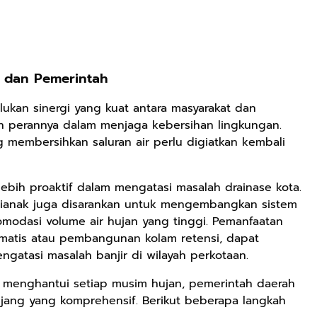
Rp2.989.000
Rp158.000
Rp158.000
Lukisan Sri
Kaos Dayak Unik
Kaos Sastra
t dan Pemerintah
Sultan
Bisa Bernyanyi
Dayak West
Hamengkubowono
Motif Gigi
Borneo All Size
Shopee
Shopee
Anyarmart
lukan sinergi yang kuat antara masyarakat dan
II dari Kopi
Taring Ukuran M
Tema
an perannya dalam menjaga kebersihan lingkungan.
Karya Rudi
Tembawang
g membersihkan saluran air perlu digiatkan kembali
Winarso
 lebih proaktif dalam mengatasi masalah drainase kota.
ntianak juga disarankan untuk mengembangkan sistem
dasi volume air hujan yang tinggi. Pemanfaatan
tomatis atau pembangunan kolam retensi, dapat
ngatasi masalah banjir di wilayah perkotaan.
 menghantui setiap musim hujan, pemerintah daerah
njang yang komprehensif. Berikut beberapa langkah