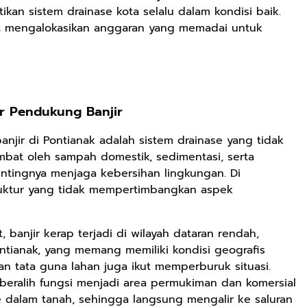
kan sistem drainase kota selalu dalam kondisi baik.
t mengalokasikan anggaran yang memadai untuk
Rp71.706
Ebook Vescovo
Motociclista –
Kisah Nyata
Google Book
or Pendukung Banjir
Uskup Giulio
Mencuccini, C.P
anjir di Pontianak adalah sistem drainase yang tidak
Rp149.450
Rp98.049
di Kalimantan
mbat oleh sampah domestik, sedimentasi, serta
Barat
Ebook 100 Anak
Ebook The
ntingnya menjaga kebersihan lingkungan. Di
Tambang
Forest Therapy
ruktur yang tidak mempertimbangkan aspek
Indonesia box
ala Dayak:
Google Book
Google Book
cover
Healing Wisdom
from the Heart
 banjir kerap terjadi di wilayah dataran rendah,
of Borneor
ntianak, yang memang memiliki kondisi geografis
an tata guna lahan juga ikut memperburuk situasi.
beralih fungsi menjadi area permukiman dan komersial
e dalam tanah, sehingga langsung mengalir ke saluran