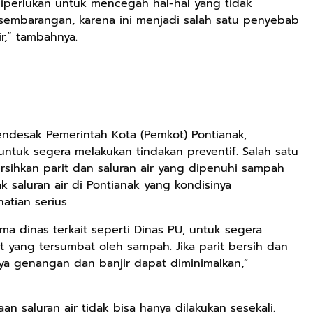
 diperlukan untuk mencegah hal-hal yang tidak
embarangan, karena ini menjadi salah satu penyebab
r,” tambahnya.
ndesak Pemerintah Kota (Pemkot) Pontianak,
ntuk segera melakukan tindakan preventif. Salah satu
sihkan parit dan saluran air yang dipenuhi sampah
k saluran air di Pontianak yang kondisinya
tian serius.
Rp125.000
Rp128.900
Rp119.999
ma dinas terkait seperti Dinas PU, untuk segera
Buku Seringai
Republik
Durian Cinta |
Kunang-kunang
Kelamin | Hybrid
Kumpulan
 yang tersumbat oleh sampah. Jika parit bersih dan
Kumpulan Puisi
Poetry Book
Cerpen – Wisnu
dinya genangan dan banjir dapat diminimalkan,”
Anyarmart
Anyarmart
Anyarmart
Wisnu
Pamungkas
Pamungkas
 saluran air tidak bisa hanya dilakukan sesekali.