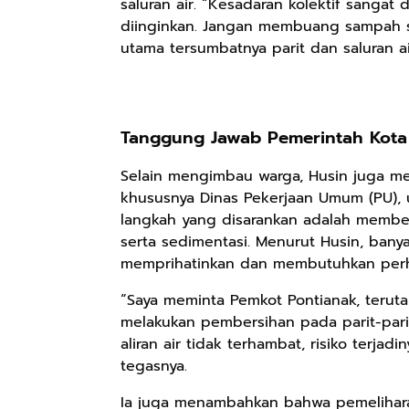
saluran air. “Kesadaran kolektif sangat
diinginkan. Jangan membuang sampah s
utama tersumbatnya parit dan saluran ai
Tanggung Jawab Pemerintah Kota
Selain mengimbau warga, Husin juga me
khususnya Dinas Pekerjaan Umum (PU), u
langkah yang disarankan adalah member
serta sedimentasi. Menurut Husin, banya
memprihatinkan dan membutuhkan perha
Rp110.000
Rp169.000
Rp165.000
“Saya meminta Pemkot Pontianak, teruta
Ebook & Buku
Buku The
Buku Filsafat
Digital
History of
Dayak Kajian
melakukan pembersihan pada parit-parit
Marketing Dari
Dayak – Sejarah
Komprehensif
aliran air tidak terhambat, risiko terja
Shopee
Anyarmart
Shopee
Nol: Fondasi &
& Identitas
Atas Manusia
tegasnya.
Mindset untuk
Borneo Asli
Dayak
Pemula
Ia juga menambahkan bahwa pemeliharaan