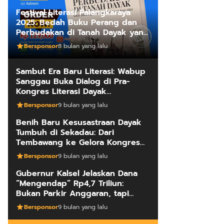
Festival Literasi Palangkaraya
2025: Bedah Buku Perang dan
Perbudakan di Tanah Dayak yang
Mengungkap Kebenaran Fakta
Bersponsor
8 bulan yang lalu
Sejarah
Sambut Era Baru Literasi: Wabup
Sanggau Buka Dialog di Pra-
Kongres Literasi Dayak
Internasional
Bersponsor
9 bulan yang lalu
Benih Baru Kesusastraan Dayak
Tumbuh di Sekadau: Dari
Tembawang ke Gelora Kongres
Penulis
Bersponsor
9 bulan yang lalu
Gubernur Kalsel Jelaskan Dana
“Mengendap” Rp4,7 Triliun:
Bukan Parkir Anggaran, tapi
Manajemen Kas Daerah
Bersponsor
9 bulan yang lalu