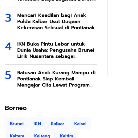
Ekonomi SDA Melimpah
Mencari Keadilan bagi Anak
Polda Kalbar Usut Dugaan
Kekerasan Seksual di Pontianak
IKN Buka Pintu Lebar untuk
Dunia Usaha: Pengusaha Brunei
Lirik Nusantara sebagai
Destinasi Investasi Masa Depan
Ratusan Anak Kurang Mampu di
Pontianak Siap Kembali
Mengejar Cita Lewat Program
Sekolah Rakyat
Borneo
Brunei
IKN
Kalbar
Kalsel
Kaltara
Kalteng
Kaltim