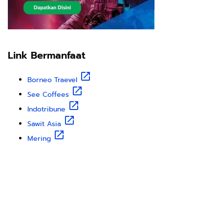
Link Bermanfaat
Borneo Traevel
See Coffees
Indotribune
Sawit Asia
Mering