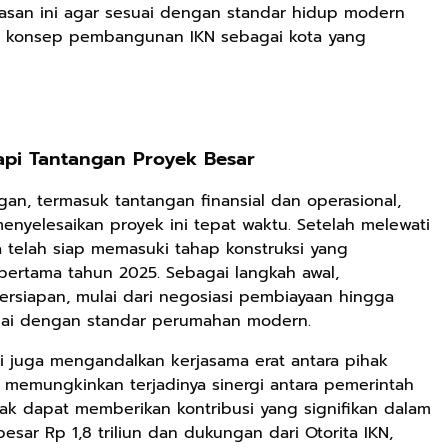
san ini agar sesuai dengan standar hidup modern
an konsep pembangunan IKN sebagai kota yang
Rp90.576
Ebook Biografi
Teddy Kardin:
The Shadow
api Tantangan Proyek Besar
Google Book
Khight |
n, termasuk tantangan finansial dan operasional,
Rp74.092
Rp71.706
menyelesaikan proyek ini tepat waktu. Setelah melewati
Eboo Novel
Ebook Vescovo
ka telah siap memasuki tahap konstruksi yang
KANTU': Budaya
Motociclista –
pertama tahun 2025. Sebagai langkah awal,
Suku Dayak
Kisah Nyata
Google Book
Google Book
ersiapan, mulai dari negosiasi pembiayaan hingga
Borneo
Uskup Giulio
ai dengan standar perumahan modern.
Mencuccini, C.P
di Kalimantan
ti juga mengandalkan kerjasama erat antara pihak
Barat
 memungkinkan terjadinya sinergi antara pemerintah
ak dapat memberikan kontribusi yang signifikan dalam
sar Rp 1,8 triliun dan dukungan dari Otorita IKN,