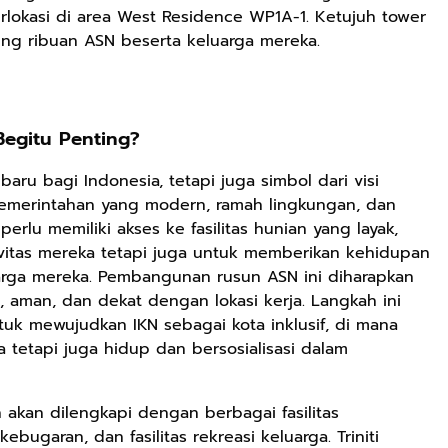
okasi di area West Residence WP1A-1. Ketujuh tower
ng ribuan ASN beserta keluarga mereka.
egitu Penting?
ru bagi Indonesia, tetapi juga simbol dari visi
emerintahan yang modern, ramah lingkungan, dan
perlu memiliki akses ke fasilitas hunian yang layak,
vitas mereka tetapi juga untuk memberikan kehidupan
arga mereka. Pembangunan rusun ASN ini diharapkan
Rp169.000
Rp165.000
Rp125.000
aman, dan dekat dengan lokasi kerja. Langkah ini
tuk mewujudkan IKN sebagai kota inklusif, di mana
Buku The
Buku Filsafat
Buku Seringai
 tetapi juga hidup dan bersosialisasi dalam
History of
Dayak Kajian
Kunang-kunang
Dayak – Sejarah
Komprehensif
Kumpulan Puisi
Anyarmart
Shopee
Anyarmart
& Identitas
Atas Manusia
Wisnu
 akan dilengkapi dengan berbagai fasilitas
Borneo Asli
Dayak
Pamungkas
bugaran, dan fasilitas rekreasi keluarga. Triniti