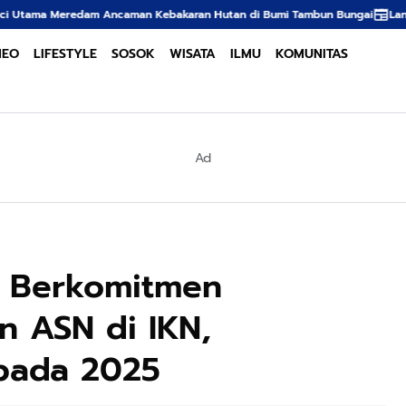
m Ancaman Kebakaran Hutan di Bumi Tambun Bungai
Langkah Tegas Kepoli
NEO
LIFESTYLE
SOSOK
WISATA
ILMU
KOMUNITAS
Ad
ti Berkomitmen
 ASN di IKN,
pada 2025