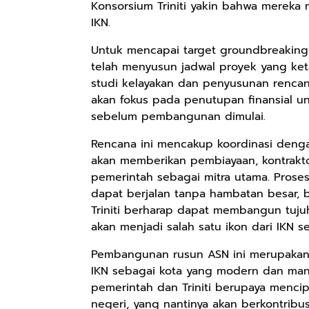
Konsorsium Triniti yakin bahwa mereka
IKN.
Rp158.000
Untuk mencapai target groundbreaking 
telah menyusun jadwal proyek yang ketat
Kaos Sastra
studi kelayakan dan penyusunan rencan
Dayak West
Borneo All Size
akan fokus pada penutupan finansial u
Anyarmart
Tema
sebelum pembangunan dimulai.
Tembawang
Rencana ini mencakup koordinasi deng
akan memberikan pembiayaan, kontrakto
pemerintah sebagai mitra utama. Prose
dapat berjalan tanpa hambatan besar, ba
Triniti berharap dapat membangun tuju
akan menjadi salah satu ikon dari IKN
Pembangunan rusun ASN ini merupakan s
IKN sebagai kota yang modern dan mand
pemerintah dan Triniti berupaya mencip
negeri, yang nantinya akan berkontrib