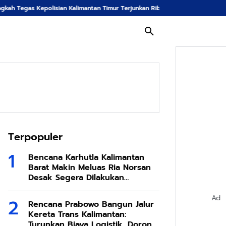
sian Kalimantan Timur Terjunkan Ribuan Pasukan Demi Tangkal Ancaman Keb
Terpopuler
Bencana Karhutla Kalimantan
Barat Makin Meluas Ria Norsan
Desak Segera Dilakukan
Modifikasi Cuaca
Ad
Rencana Prabowo Bangun Jalur
Kereta Trans Kalimantan:
Turunkan Biaya Logistik, Dorong