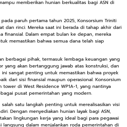
 mampu memberikan hunian berkualitas bagi ASN di
Rp2.999.000
Rp2.999.000
Rp2.989.000
pada paruh pertama tahun 2025, Konsorsium Triniti
 dan rinci. Mereka saat ini berada di tahap akhir dari
Lukisan Sri
Lukisan Sri
Lukisan Sri
a finansial. Dalam empat bulan ke depan, mereka
Sultan
Sultan
Sultan
Hamengkubowono
Hamengkubowono
Hamengkubowon
ntuk memastikan bahwa semua dana telah siap
Anyarmart
Anyarmart
Shopee
I dari Kopi Karya
X dari Kopi
II dari Kopi
Rudi Winarso
Karya Rudi
Karya Rudi
Winarso
Winarso
an berbagai pihak, termasuk lembaga keuangan yang
r yang akan bertanggung jawab atas konstruksi, dan
s ini sangat penting untuk memastikan bahwa proyek
ik dari sisi finansial maupun operasional. Konsorsium
h tower di West Residence WP1A-1, yang nantinya
 sebagai pusat pemerintahan yang modern.
alah satu langkah penting untuk merealisasikan visi
iri. Dengan menyediakan hunian layak bagi ASN,
takan lingkungan kerja yang ideal bagi para pegawai
usi langsung dalam menjalankan roda pemerintahan di