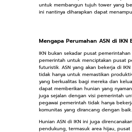
untuk membangun tujuh tower yang berl
ini nantinya diharapkan dapat menampu
Mengapa Perumahan ASN di IKN B
IKN bukan sekadar pusat pemerintahan ba
pemerintah untuk menciptakan pusat p
futuristik. ASN yang akan bekerja di IKN 
tidak hanya untuk memastikan produkti
yang berkualitas bagi mereka dan kelu
Rp110.000
dapat memberikan hunian yang nyaman, 
juga sejalan dengan visi pemerintah un
Ebook & Buku
pegawai pemerintah tidak hanya bekerja
Digital
Marketing Dari
komunitas yang dirancang dengan baik.
Shopee
Nol: Fondasi &
Hunian ASN di IKN ini juga direncanakan
Mindset untuk
Pemula
pendukung, termasuk area hijau, pusat ke