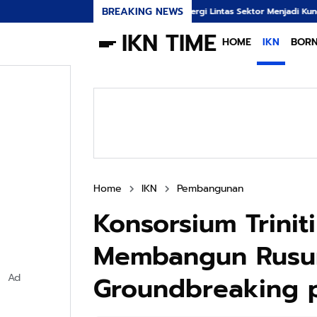
BREAKING NEWS
Sinergi Lintas Sektor Menjadi Kunci Utama Mereda
IKN TIME
HOME
IKN
BOR
Home
IKN
Pembangunan
Konsorsium Trini
Membangun Rusun
Groundbreaking 
Ad