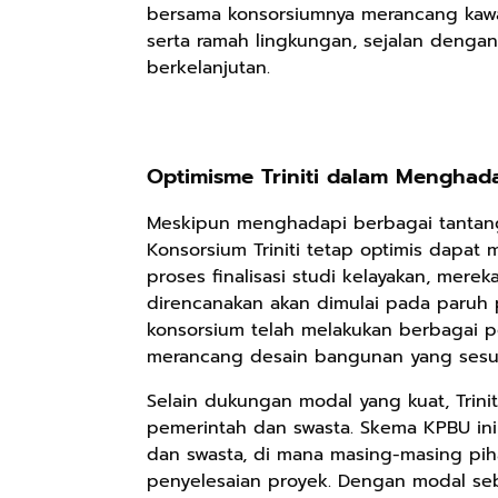
bersama konsorsiumnya merancang kawa
serta ramah lingkungan, sejalan deng
berkelanjutan.
Rp98.049
Ebook The
Forest Therapy
ala Dayak:
Optimisme Triniti dalam Menghad
Google Book
Healing Wisdom
from the Heart
Meskipun menghadapi berbagai tantanga
of Borneor
Konsorsium Triniti tetap optimis dapat 
proses finalisasi studi kelayakan, mere
direncanakan akan dimulai pada paruh 
konsorsium telah melakukan berbagai p
merancang desain bangunan yang sesu
Selain dukungan modal yang kuat, Trini
pemerintah dan swasta. Skema KPBU ini
dan swasta, di mana masing-masing pih
penyelesaian proyek. Dengan modal sebe