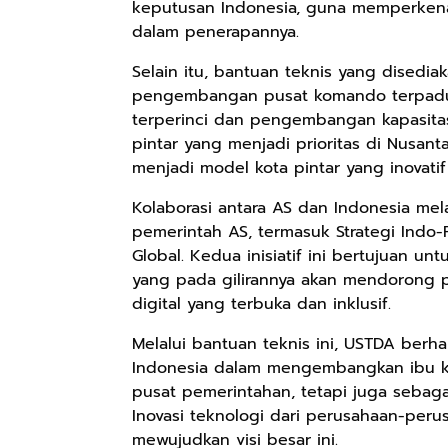
keputusan Indonesia, guna memperkenalk
dalam penerapannya.
Selain itu, bantuan teknis yang disedi
Rp90.576
Rp74.092
Rp71.706
pengembangan pusat komando terpadu.
Ebook Biografi
Eboo Novel
Ebook Vescovo
terperinci dan pengembangan kapasitas
Teddy Kardin:
KANTU': Budaya
Motociclista –
pintar yang menjadi prioritas di Nusan
The Shadow
Suku Dayak
Kisah Nyata
Google Book
Google Book
Google Book
menjadi model kota pintar yang inovati
Khight |
Borneo
Uskup Giulio
Mencuccini, C.P
Kolaborasi antara AS dan Indonesia melal
di Kalimantan
pemerintah AS, termasuk Strategi Indo-P
Barat
Global. Kedua inisiatif ini bertujuan u
yang pada gilirannya akan mendorong
digital yang terbuka dan inklusif.
Melalui bantuan teknis ini, USTDA be
Indonesia dalam mengembangkan ibu ko
pusat pemerintahan, tetapi juga sebagai 
Inovasi teknologi dari perusahaan-per
mewujudkan visi besar ini.