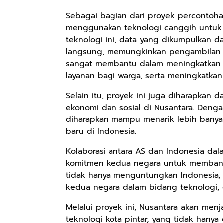
Sebagai bagian dari proyek percontoha
menggunakan teknologi canggih untuk
Rp2.999.000
Rp2.999.000
Rp2.989.000
teknologi ini, data yang dikumpulkan da
Lukisan Sri
Lukisan Sri
Lukisan Sri
langsung, memungkinkan pengambilan ke
Sultan
Sultan
Sultan
sangat membantu dalam meningkatkan ef
Hamengkubowono
Hamengkubowono
Hamengkubowono
Anyarmart
Anyarmart
Shopee
layanan bagi warga, serta meningkatkan
I dari Kopi Karya
X dari Kopi
II dari Kopi
Rudi Winarso
Karya Rudi
Karya Rudi
Selain itu, proyek ini juga diharapka
Winarso
Winarso
ekonomi dan sosial di Nusantara. Denga
diharapkan mampu menarik lebih banya
baru di Indonesia.
Kolaborasi antara AS dan Indonesia da
komitmen kedua negara untuk membangu
tidak hanya menguntungkan Indonesia, 
kedua negara dalam bidang teknologi, 
Melalui proyek ini, Nusantara akan me
teknologi kota pintar, yang tidak hanya