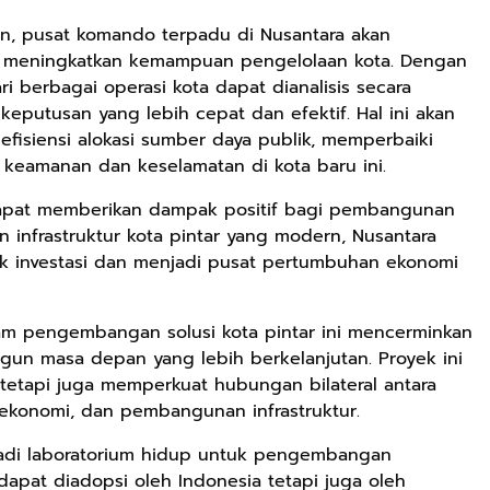
n, pusat komando terpadu di Nusantara akan
 meningkatkan kemampuan pengelolaan kota. Dengan
Rp158.000
Rp158.000
Rp2.999.000
ri berbagai operasi kota dapat dianalisis secara
Kaos Dayak Unik
Kaos Sastra
Lukisan Sri
putusan yang lebih cepat dan efektif. Hal ini akan
Bisa Bernyanyi
Dayak West
Sultan
isiensi alokasi sumber daya publik, memperbaiki
Motif Gigi
Borneo All Size
Hamengkubowon
Shopee
Anyarmart
Anyarmart
 keamanan dan keselamatan di kota baru ini.
Taring Ukuran M
Tema
I dari Kopi Karya
Tembawang
Rudi Winarso
n dapat memberikan dampak positif bagi pembangunan
n infrastruktur kota pintar yang modern, Nusantara
k investasi dan menjadi pusat pertumbuhan ekonomi
lam pengembangan solusi kota pintar ini mencerminkan
n masa depan yang lebih berkelanjutan. Proyek ini
tetapi juga memperkuat hubungan bilateral antara
ekonomi, dan pembangunan infrastruktur.
njadi laboratorium hidup untuk pengembangan
 dapat diadopsi oleh Indonesia tetapi juga oleh