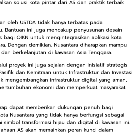
an solusi kota pintar dari AS dan praktik terbaik
akan oleh USTDA tidak hanya terbatas pada
 Bantuan ini juga mencakup penyusunan desain
 bagi OIKN untuk mengintegrasikan aplikasi kota
tara. Dengan demikian, Nusantara diharapkan mampu
f dan berkelanjutan di kawasan Asia Tenggara.
Rp149.450
Rp98.049
Rp90.576
ui proyek ini juga sejalan dengan inisiatif strategis
asifik dan Kemitraan untuk Infrastruktur dan Investasi
Ebook 100 Anak
Ebook The
Ebook Biografi
ntuk mengembangkan infrastruktur digital yang aman,
Tambang
Forest Therapy
Teddy Kardin:
 pertumbuhan ekonomi dan memperkuat masyarakat
Indonesia box
ala Dayak:
The Shadow
Google Book
Google Book
Google Book
cover
Healing Wisdom
Khight |
from the Heart
of Borneor
rharap dapat memberikan dukungan penuh bagi
ta Nusantara yang tidak hanya berfungsi sebagai
simbol transformasi hijau dan digital di kawasan ini.
usahaan AS akan memainkan peran kunci dalam