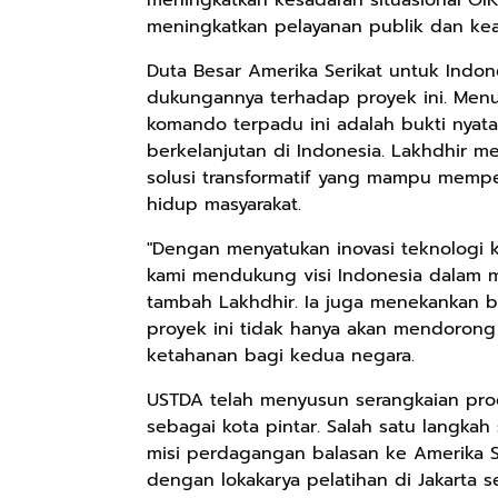
meningkatkan kesadaran situasional OIK
meningkatkan pelayanan publik dan kea
Duta Besar Amerika Serikat untuk Indone
dukungannya terhadap proyek ini. Me
komando terpadu ini adalah bukti ny
berkelanjutan di Indonesia. Lakhdhir 
solusi transformatif yang mampu memp
hidup masyarakat.
"Dengan menyatukan inovasi teknologi 
kami mendukung visi Indonesia dalam 
tambah Lakhdhir. Ia juga menekankan ba
proyek ini tidak hanya akan mendorong
Rp165.000
Rp125.000
Rp128.900
ketahanan bagi kedua negara.
Buku Filsafat
Buku Seringai
Republik
Dayak Kajian
Kunang-kunang
Kelamin | Hybrid
USTDA telah menyusun serangkaian p
Komprehensif
Kumpulan Puisi
Poetry Book
Shopee
Anyarmart
Anyarmart
sebagai kota pintar. Salah satu langkah
Atas Manusia
Wisnu
misi perdagangan balasan ke Amerika Ser
Dayak
Pamungkas
dengan lokakarya pelatihan di Jakarta 