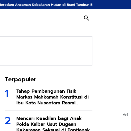
bakaran Hutan di Bumi Tambun Bungai
Langkah Tegas Kepolisian Kalimant
Terpopuler
Tahap Pembangunan Fisik
Markas Mahkamah Konstitusi di
Ibu Kota Nusantara Resmi
Dimulai
Ad
Mencari Keadilan bagi Anak
Polda Kalbar Usut Dugaan
Kekerasan Seksual di Pontianak