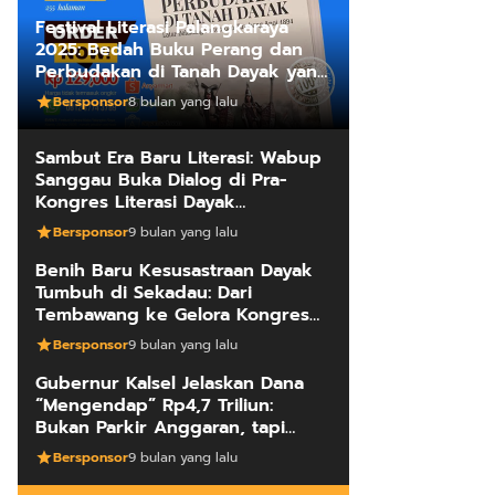
Festival Literasi Palangkaraya
2025: Bedah Buku Perang dan
Perbudakan di Tanah Dayak yang
Mengungkap Kebenaran Fakta
Bersponsor
8 bulan yang lalu
Sejarah
Sambut Era Baru Literasi: Wabup
Sanggau Buka Dialog di Pra-
Kongres Literasi Dayak
Internasional
Bersponsor
9 bulan yang lalu
Benih Baru Kesusastraan Dayak
Tumbuh di Sekadau: Dari
Tembawang ke Gelora Kongres
Penulis
Bersponsor
9 bulan yang lalu
Gubernur Kalsel Jelaskan Dana
“Mengendap” Rp4,7 Triliun:
Bukan Parkir Anggaran, tapi
Manajemen Kas Daerah
Bersponsor
9 bulan yang lalu