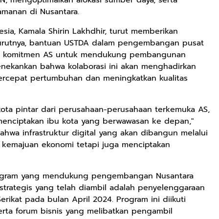
N, mengoptimalkan alokasi sumber daya, serta
manan di Nusantara.
sia, Kamala Shirin Lakhdhir, turut memberikan
nurutnya, bantuan USTDA dalam pengembangan pusat
ata komitmen AS untuk mendukung pembangunan
menekankan bahwa kolaborasi ini akan menghadirkan
ercepat pertumbuhan dan meningkatkan kualitas
kota pintar dari perusahaan-perusahaan terkemuka AS,
menciptakan ibu kota yang berwawasan ke depan,"
hwa infrastruktur digital yang akan dibangun melalui
 kemajuan ekonomi tetapi juga menciptakan
Rp119.999
Rp110.000
Rp169.000
Durian Cinta |
Ebook & Buku
Buku The
Kumpulan
Digital
History of
rogram yang mendukung pengembangan Nusantara
Cerpen – Wisnu
Marketing Dari
Dayak – Sejarah
Anyarmart
Shopee
Anyarmart
 strategis yang telah diambil adalah penyelenggaraan
Pamungkas
Nol: Fondasi &
& Identitas
ikat pada bulan April 2024. Program ini diikuti
Mindset untuk
Borneo Asli
serta forum bisnis yang melibatkan pengambil
Pemula