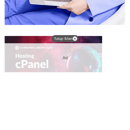
Tutup Iklan
Ad