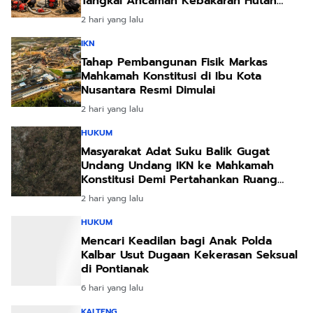
Tangkal Ancaman Kebakaran Hutan
Akibat Kemarau Ekstrem
2 hari yang lalu
IKN
Tahap Pembangunan Fisik Markas
Mahkamah Konstitusi di Ibu Kota
Nusantara Resmi Dimulai
2 hari yang lalu
HUKUM
Masyarakat Adat Suku Balik Gugat
Undang Undang IKN ke Mahkamah
Konstitusi Demi Pertahankan Ruang
Hidup Leluhur
2 hari yang lalu
HUKUM
Mencari Keadilan bagi Anak Polda
Kalbar Usut Dugaan Kekerasan Seksual
di Pontianak
6 hari yang lalu
KALTENG