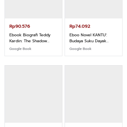
Rp90.576
Rp74.092
Ebook Biografi Teddy
Eboo Novel KANTU':
Kardin: The Shadow
Budaya Suku Dayak
Khight |
Borneo
Google Book
Google Book