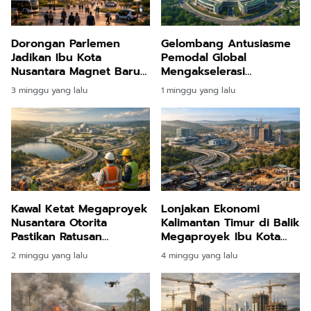
Dorongan Parlemen
Gelombang Antusiasme
Jadikan Ibu Kota
Pemodal Global
Nusantara Magnet Baru
Mengakselerasi
Industri Pariwisata Bisnis
Pembangunan Kota Masa
3 minggu yang lalu
1 minggu yang lalu
Tanah Air
Depan di Jantung
Kalimantan
Kawal Ketat Megaproyek
Lonjakan Ekonomi
Nusantara Otorita
Kalimantan Timur di Balik
Pastikan Ratusan
Megaproyek Ibu Kota
Infrastruktur Penuhi
Nusantara
2 minggu yang lalu
4 minggu yang lalu
Standar Mutu Kelas
Wahid