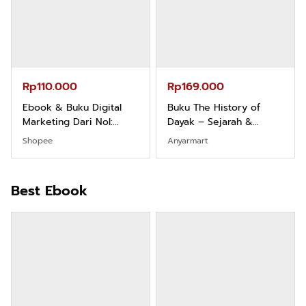
Rp110.000
Rp169.000
Ebook & Buku Digital
Buku The History of
Marketing Dari Nol:
Dayak – Sejarah &
Fondasi & Mindset untuk
Identitas Borneo Asli
Shopee
Anyarmart
Pemula
Best Ebook