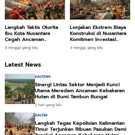
Langkah Taktis Otorita
Lonjakan Ekstrem Biaya
Ibu Kota Nusantara
Konstruksi di Nusantara
Cegah Ancaman
Komitmen Investasi
Kebakaran Lahan Melalui
Pakuwon Jati Terbukti
4 minggu yang lalu
3 minggu yang lalu
Latihan Terpadu
Tangguh
Latest News
KALTENG
Sinergi Lintas Sektor Menjadi Kunci
Utama Meredam Ancaman Kebakaran
Hutan di Bumi Tambun Bungai
2 hari yang lalu
KALTIM
Langkah Tegas Kepolisian Kalimantan
Timur Terjunkan Ribuan Pasukan Demi