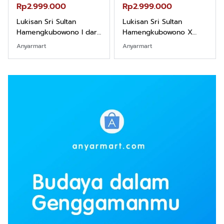
Rp2.999.000
Rp2.999.000
Lukisan Sri Sultan
Lukisan Sri Sultan
Hamengkubowono I dari
Hamengkubowono X
Kopi Karya Rudi Winarso
dari Kopi Karya Rudi
Anyarmart
Anyarmart
Winarso