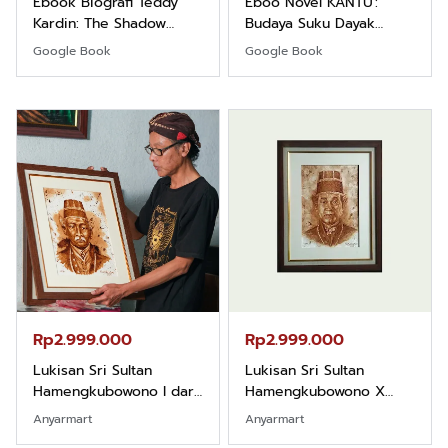
Ebook Biografi Teddy
Eboo Novel KANTU':
Kardin: The Shadow
Budaya Suku Dayak
Khight |
Borneo
Google Book
Google Book
Rp2.999.000
Rp2.999.000
Lukisan Sri Sultan
Lukisan Sri Sultan
Hamengkubowono I dari
Hamengkubowono X
Kopi Karya Rudi Winarso
dari Kopi Karya Rudi
Anyarmart
Anyarmart
Winarso