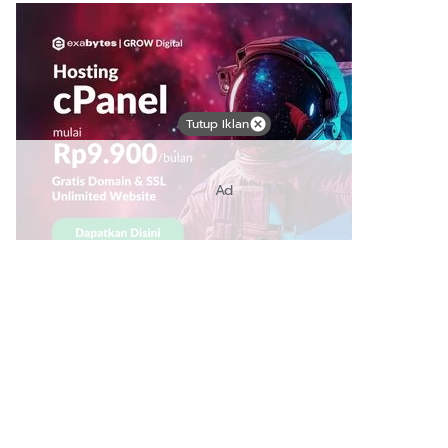
Tutup Iklan
Ad
Link Bermanfaat
Borneo Traevel
See Coffees
Indotribune