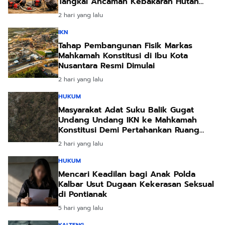
Tangkal Ancaman Kebakaran Hutan
Akibat Kemarau Ekstrem
2 hari yang lalu
IKN
Tahap Pembangunan Fisik Markas
Mahkamah Konstitusi di Ibu Kota
Nusantara Resmi Dimulai
2 hari yang lalu
HUKUM
Masyarakat Adat Suku Balik Gugat
Undang Undang IKN ke Mahkamah
Konstitusi Demi Pertahankan Ruang
Hidup Leluhur
2 hari yang lalu
HUKUM
Mencari Keadilan bagi Anak Polda
Kalbar Usut Dugaan Kekerasan Seksual
di Pontianak
5 hari yang lalu