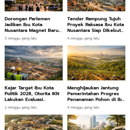
Dorongan Parlemen
Tender Rampung Tujuh
Jadikan Ibu Kota
Proyek Raksasa Ibu Kota
Nusantara Magnet Baru
Nusantara Siap Dikebut
Industri Pariwisata Bisnis
Pemerintah
3 minggu yang lalu
4 minggu yang lalu
Tanah Air
Kejar Target Ibu Kota
Menghijaukan Jantung
Politik 2028, Otorita IKN
Pemerintahan Progres
Lakukan Evaluasi
Penanaman Pohon di Ibu
Menyeluruh Progres
Kota Nusantara Tembus
2 minggu yang lalu
4 minggu yang lalu
Pembangunan
Delapan Ribu Hektare
Lebih