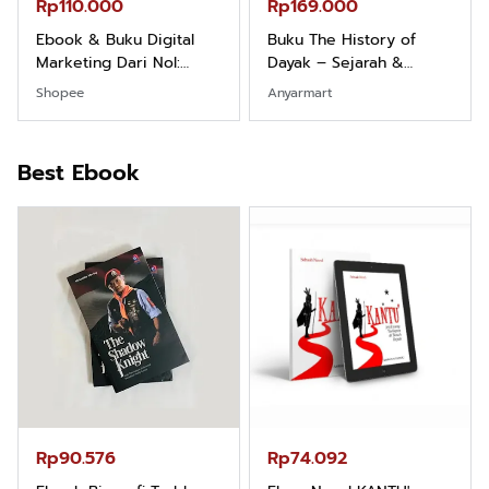
Rp110.000
Rp169.000
Ebook & Buku Digital
Buku The History of
Marketing Dari Nol:
Dayak – Sejarah &
Fondasi & Mindset untuk
Identitas Borneo Asli
Shopee
Anyarmart
Pemula
Best Ebook
Rp90.576
Rp74.092