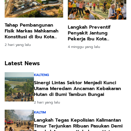
Tahap Pembangunan
Langkah Preventif
Fisik Markas Mahkamah
Penyakit Jantung
Konstitusi di Ibu Kota
Pekerja Ibu Kota
Nusantara Resmi Dimulai
Nusantara Melalui
2 hari yang lalu
4 minggu yang lalu
Transformasi Gaya Hidup
Sehat
Latest News
KALTENG
Sinergi Lintas Sektor Menjadi Kunci
Utama Meredam Ancaman Kebakaran
Hutan di Bumi Tambun Bungai
2 hari yang lalu
KALTIM
Langkah Tegas Kepolisian Kalimantan
Timur Terjunkan Ribuan Pasukan Demi