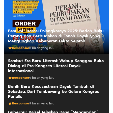
Festival Literasi Palangkaraya 2025: Bedah Buku
Perang dan Perbudakan di Tanah Dayak yang
Mengungkap Kebenaran Fakta Sejarah
Bersponsor
8 bulan yang lalu
Sambut Era Baru Literasi: Wabup Sanggau Buka
Dialog di Pra-Kongres Literasi Dayak
Internasional
Bersponsor
9 bulan yang lalu
Benih Baru Kesusastraan Dayak Tumbuh di
Sekadau: Dari Tembawang ke Gelora Kongres
Penulis
Bersponsor
9 bulan yang lalu
Gubernur Kalsel Jelaskan Dana “Mengendap”