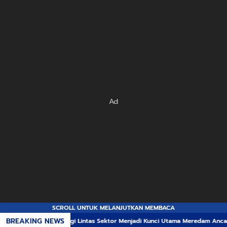
Ad
SCROLL UNTUK MELANJUTKAN MEMBACA
BREAKING NEWS
ergi Lintas Sektor Menjadi Kunci Utama Meredam Ancaman Kebakaran Hutan