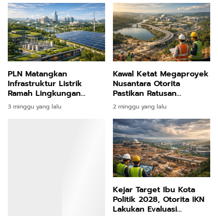
PLN Matangkan
Kawal Ketat Megaproyek
Infrastruktur Listrik
Nusantara Otorita
Ramah Lingkungan
Pastikan Ratusan
untuk Pasok Kebutuhan
Infrastruktur Penuhi
3 minggu yang lalu
2 minggu yang lalu
Ibu Kota Nusantara
Standar Mutu Kelas
Wahid
Kejar Target Ibu Kota
Politik 2028, Otorita IKN
Lakukan Evaluasi