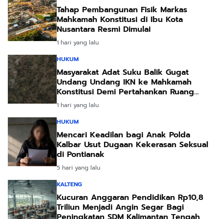
Tahap Pembangunan Fisik Markas
Mahkamah Konstitusi di Ibu Kota
Nusantara Resmi Dimulai
1 hari yang lalu
HUKUM
Masyarakat Adat Suku Balik Gugat
Undang Undang IKN ke Mahkamah
Konstitusi Demi Pertahankan Ruang
Hidup Leluhur
1 hari yang lalu
HUKUM
Mencari Keadilan bagi Anak Polda
Kalbar Usut Dugaan Kekerasan Seksual
di Pontianak
5 hari yang lalu
KALTENG
Kucuran Anggaran Pendidikan Rp10,8
Triliun Menjadi Angin Segar Bagi
Peningkatan SDM Kalimantan Tengah