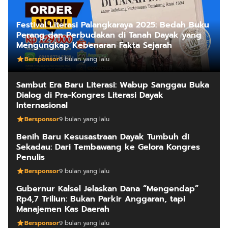
Festival Literasi Palangkaraya 2025: Bedah Buku
Perang dan Perbudakan di Tanah Dayak yang
Mengungkap Kebenaran Fakta Sejarah
Bersponsor
8 bulan yang lalu
Sambut Era Baru Literasi: Wabup Sanggau Buka
Dialog di Pra-Kongres Literasi Dayak
Internasional
Bersponsor
9 bulan yang lalu
Benih Baru Kesusastraan Dayak Tumbuh di
Sekadau: Dari Tembawang ke Gelora Kongres
Penulis
Bersponsor
9 bulan yang lalu
Gubernur Kalsel Jelaskan Dana “Mengendap”
Rp4,7 Triliun: Bukan Parkir Anggaran, tapi
Manajemen Kas Daerah
Bersponsor
9 bulan yang lalu