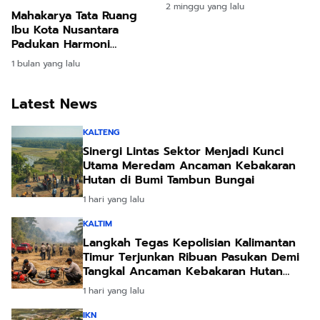
Menyeluruh Progres
2 minggu yang lalu
Mahakarya Tata Ruang
Pembangunan
Ibu Kota Nusantara
Padukan Harmoni
Ekologi dan Teknologi
1 bulan yang lalu
Masa Depan
Latest News
KALTENG
Sinergi Lintas Sektor Menjadi Kunci
Utama Meredam Ancaman Kebakaran
Hutan di Bumi Tambun Bungai
1 hari yang lalu
KALTIM
Langkah Tegas Kepolisian Kalimantan
Timur Terjunkan Ribuan Pasukan Demi
Tangkal Ancaman Kebakaran Hutan
Akibat Kemarau Ekstrem
1 hari yang lalu
IKN