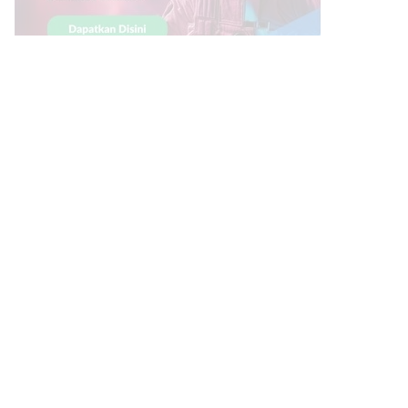
Link Bermanfaat
Borneo Traevel
See Coffees
Indotribune
Sawit Asia
Mering