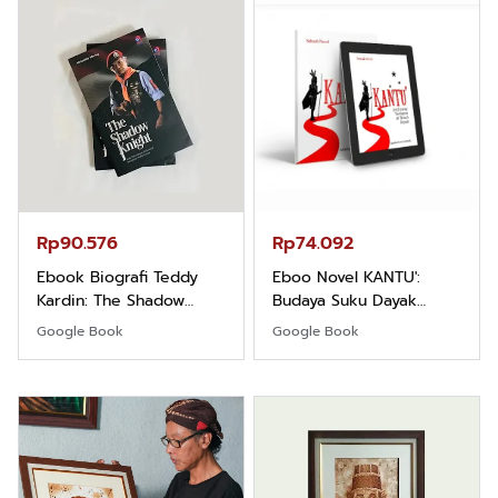
Rp90.576
Rp74.092
Ebook Biografi Teddy
Eboo Novel KANTU':
Kardin: The Shadow
Budaya Suku Dayak
Khight |
Borneo
Google Book
Google Book