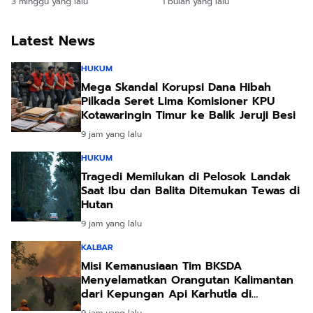
3 minggu yang lalu
1 bulan yang lalu
Tanah Air
Masa Depan
Latest News
HUKUM
Mega Skandal Korupsi Dana Hibah
Pilkada Seret Lima Komisioner KPU
Kotawaringin Timur ke Balik Jeruji Besi
9 jam yang lalu
HUKUM
Tragedi Memilukan di Pelosok Landak
Saat Ibu dan Balita Ditemukan Tewas di
Hutan
9 jam yang lalu
KALBAR
Misi Kemanusiaan Tim BKSDA
Menyelamatkan Orangutan Kalimantan
dari Kepungan Api Karhutla di
Ketapang