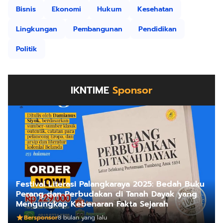
Bisnis
Ekonomi
Hukum
Kesehatan
Lingkungan
Pembangunan
Pendidikan
Politik
IKNTIME
Sponsor
Festival Literasi Palangkaraya 2025: Bedah Buku
Perang dan Perbudakan di Tanah Dayak yang
Mengungkap Kebenaran Fakta Sejarah
Bersponsor
8 bulan yang lalu