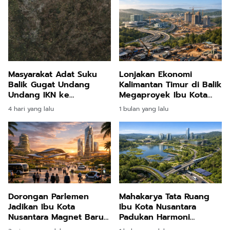
Masyarakat Adat Suku
Lonjakan Ekonomi
Balik Gugat Undang
Kalimantan Timur di Balik
Undang IKN ke
Megaproyek Ibu Kota
Mahkamah Konstitusi
Nusantara
4 hari yang lalu
1 bulan yang lalu
Demi Pertahankan Ruang
Hidup Leluhur
Dorongan Parlemen
Mahakarya Tata Ruang
Jadikan Ibu Kota
Ibu Kota Nusantara
Nusantara Magnet Baru
Padukan Harmoni
Industri Pariwisata Bisnis
Ekologi dan Teknologi