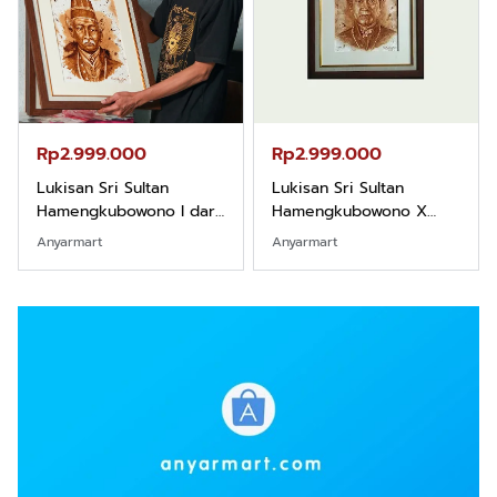
Rp2.999.000
Rp2.999.000
Lukisan Sri Sultan
Lukisan Sri Sultan
Hamengkubowono I dari
Hamengkubowono X
Kopi Karya Rudi Winarso
dari Kopi Karya Rudi
Anyarmart
Anyarmart
Winarso