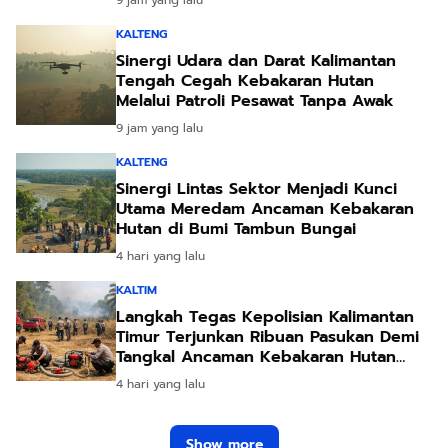
9 jam yang lalu
KALTENG
Sinergi Udara dan Darat Kalimantan
Tengah Cegah Kebakaran Hutan
Melalui Patroli Pesawat Tanpa Awak
9 jam yang lalu
KALTENG
Sinergi Lintas Sektor Menjadi Kunci
Utama Meredam Ancaman Kebakaran
Hutan di Bumi Tambun Bungai
4 hari yang lalu
KALTIM
Langkah Tegas Kepolisian Kalimantan
Timur Terjunkan Ribuan Pasukan Demi
Tangkal Ancaman Kebakaran Hutan
Akibat Kemarau Ekstrem
4 hari yang lalu
Show more