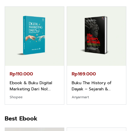
Rp110.000
Rp169.000
Ebook & Buku Digital
Buku The History of
Marketing Dari Nol:
Dayak – Sejarah &
Fondasi & Mindset untuk
Identitas Borneo Asli
Shopee
Anyarmart
Pemula
Best Ebook