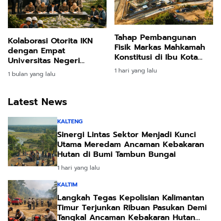
Tahap Pembangunan
Kolaborasi Otorita IKN
Fisik Markas Mahkamah
dengan Empat
Konstitusi di Ibu Kota
Universitas Negeri
Nusantara Resmi Dimulai
Perkuat Fondasi
1 hari yang lalu
1 bulan yang lalu
Pembangunan Ibu Kota
Nusantara
Latest News
KALTENG
Sinergi Lintas Sektor Menjadi Kunci
Utama Meredam Ancaman Kebakaran
Hutan di Bumi Tambun Bungai
1 hari yang lalu
KALTIM
Langkah Tegas Kepolisian Kalimantan
Timur Terjunkan Ribuan Pasukan Demi
Tangkal Ancaman Kebakaran Hutan