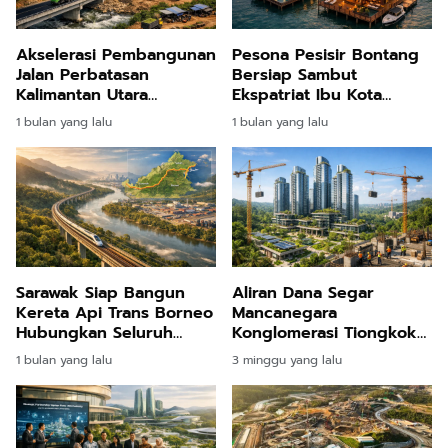
Akselerasi Pembangunan
Pesona Pesisir Bontang
Jalan Perbatasan
Bersiap Sambut
Kalimantan Utara
Ekspatriat Ibu Kota
Wujudkan Pemerataan
Nusantara Lewat Resor
1 bulan yang lalu
1 bulan yang lalu
Ekonomi Beranda Negara
Terapung Premium
Sarawak Siap Bangun
Aliran Dana Segar
Kereta Api Trans Borneo
Mancanegara
Hubungkan Seluruh
Konglomerasi Tiongkok
Kalimantan
Bangun Hunian Megah
1 bulan yang lalu
3 minggu yang lalu
Triliunan Rupiah di
Nusantara