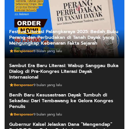
Festival Literasi Palangkaraya 2025: Bedah Buku
Perang dan Perbudakan di Tanah Dayak yang
Mengungkap Kebenaran Fakta Sejarah
Bersponsor
8 bulan yang lalu
Sambut Era Baru Literasi: Wabup Sanggau Buka
Dialog di Pra-Kongres Literasi Dayak
Internasional
Bersponsor
9 bulan yang lalu
Benih Baru Kesusastraan Dayak Tumbuh di
Sekadau: Dari Tembawang ke Gelora Kongres
Penulis
Bersponsor
9 bulan yang lalu
Gubernur Kalsel Jelaskan Dana “Mengendap”