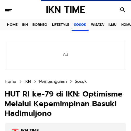
IKN TIME
HOME
IKN
BORNEO
LIFESTYLE
SOSOK
WISATA
ILMU
KOMU
Ad
Home
IKN
Pembangunan
Sosok
HUT RI ke-79 di IKN: Optimisme
Melalui Kepemimpinan Basuki
Hadimuljono
IKN TIME