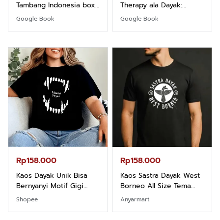
Tambang Indonesia box
Therapy ala Dayak:
cover
Healing Wisdom from
Google Book
Google Book
the Heart of Borneor
Rp158.000
Rp158.000
Kaos Dayak Unik Bisa
Kaos Sastra Dayak West
Bernyanyi Motif Gigi
Borneo All Size Tema
Taring Ukuran M
Tembawang
Shopee
Anyarmart