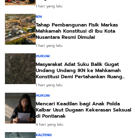
Akibat Kemarau Ekstrem
1 hari yang lalu
IKN
Tahap Pembangunan Fisik Markas
Mahkamah Konstitusi di Ibu Kota
Nusantara Resmi Dimulai
1 hari yang lalu
HUKUM
Masyarakat Adat Suku Balik Gugat
Undang Undang IKN ke Mahkamah
Konstitusi Demi Pertahankan Ruang
Hidup Leluhur
1 hari yang lalu
HUKUM
Mencari Keadilan bagi Anak Polda
Kalbar Usut Dugaan Kekerasan Seksual
di Pontianak
4 hari yang lalu
KALTENG