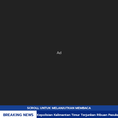
Ad
SCROLL UNTUK MELANJUTKAN MEMBACA
BREAKING NEWS
s Kepolisian Kalimantan Timur Terjunkan Ribuan Pasukan Demi Tangkal Anc