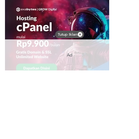
Tutup Iklan
Ad
Link Bermanfaat
Borneo Traevel
See Coffees
Indotribune