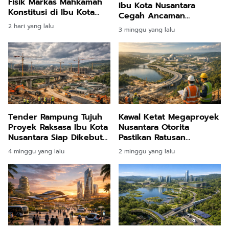
Fisik Markas Mahkamah
Ibu Kota Nusantara
Konstitusi di Ibu Kota
Cegah Ancaman
Nusantara Resmi Dimulai
Kebakaran Lahan Melalui
2 hari yang lalu
3 minggu yang lalu
Latihan Terpadu
Tender Rampung Tujuh
Kawal Ketat Megaproyek
Proyek Raksasa Ibu Kota
Nusantara Otorita
Nusantara Siap Dikebut
Pastikan Ratusan
Pemerintah
Infrastruktur Penuhi
4 minggu yang lalu
2 minggu yang lalu
Standar Mutu Kelas
Wahid