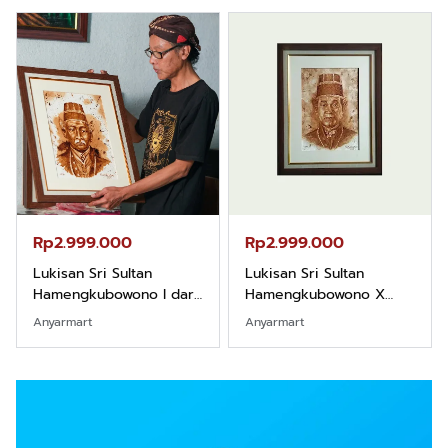
Rp2.999.000
Rp2.999.000
Lukisan Sri Sultan
Lukisan Sri Sultan
Hamengkubowono I dari
Hamengkubowono X
Kopi Karya Rudi Winarso
dari Kopi Karya Rudi
Anyarmart
Anyarmart
Winarso