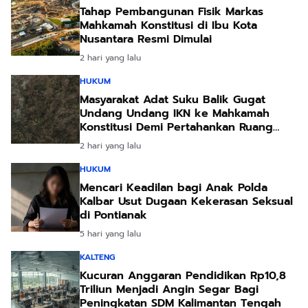
Tahap Pembangunan Fisik Markas
Mahkamah Konstitusi di Ibu Kota
Nusantara Resmi Dimulai
2 hari yang lalu
HUKUM
Masyarakat Adat Suku Balik Gugat
Undang Undang IKN ke Mahkamah
Konstitusi Demi Pertahankan Ruang
Hidup Leluhur
2 hari yang lalu
HUKUM
Mencari Keadilan bagi Anak Polda
Kalbar Usut Dugaan Kekerasan Seksual
di Pontianak
5 hari yang lalu
KALTENG
Kucuran Anggaran Pendidikan Rp10,8
Triliun Menjadi Angin Segar Bagi
Peningkatan SDM Kalimantan Tengah