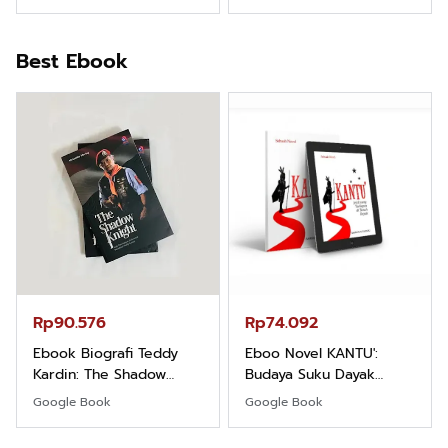
Pemula
Best Ebook
Rp90.576
Rp74.092
Ebook Biografi Teddy
Eboo Novel KANTU':
Kardin: The Shadow
Budaya Suku Dayak
Khight |
Borneo
Google Book
Google Book