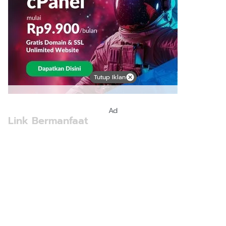
Tutup Iklan
Ad
Link Bermanfaat
Borneo Traevel
See Coffees
Indotribune
Sawit Asia
Mering