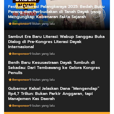
Festival Literasi Palangkaraya 2025: Bedah Buku
Perang dan Perbudakan di Tanah Dayak yang
Mengungkap Kebenaran Fakta Sejarah
Bersponsor
8 bulan yang lalu
Sambut Era Baru Literasi: Wabup Sanggau Buka
Dialog di Pra-Kongres Literasi Dayak
Internasional
Bersponsor
9 bulan yang lalu
Benih Baru Kesusastraan Dayak Tumbuh di
Sekadau: Dari Tembawang ke Gelora Kongres
Penulis
Bersponsor
9 bulan yang lalu
Gubernur Kalsel Jelaskan Dana “Mengendap”
Rp4,7 Triliun: Bukan Parkir Anggaran, tapi
Manajemen Kas Daerah
Bersponsor
9 bulan yang lalu