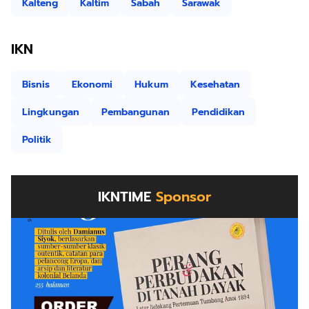
Kalteng
Kaltim
Sabah
Sarawak
IKN
Bisnis
Ekonomi
Hukum
Kesehatan
Lingkungan
Pembangunan
Pendidikan
Politik
IKNTIME
Sponsor