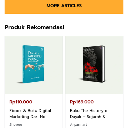
MORE ARTICLES
Produk Rekomendasi
Rp110.000
Rp169.000
Ebook & Buku Digital
Buku The History of
Marketing Dari Nol:
Dayak – Sejarah &
Fondasi & Mindset untuk
Identitas Borneo Asli
Shopee
Anyarmart