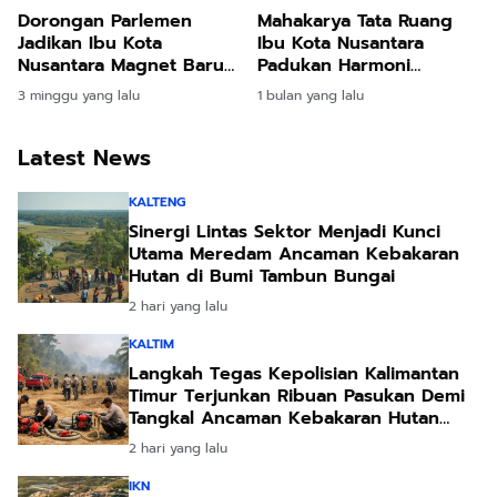
Dorongan Parlemen
Mahakarya Tata Ruang
Jadikan Ibu Kota
Ibu Kota Nusantara
Nusantara Magnet Baru
Padukan Harmoni
Industri Pariwisata Bisnis
Ekologi dan Teknologi
3 minggu yang lalu
1 bulan yang lalu
Tanah Air
Masa Depan
Latest News
KALTENG
Sinergi Lintas Sektor Menjadi Kunci
Utama Meredam Ancaman Kebakaran
Hutan di Bumi Tambun Bungai
2 hari yang lalu
KALTIM
Langkah Tegas Kepolisian Kalimantan
Timur Terjunkan Ribuan Pasukan Demi
Tangkal Ancaman Kebakaran Hutan
Akibat Kemarau Ekstrem
2 hari yang lalu
IKN