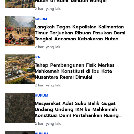
Langkah Tegas Kepolisian Kalimantan
Timur Terjunkan Ribuan Pasukan Demi
Tangkal Ancaman Kebakaran Hutan
Akibat Kemarau Ekstrem
2 hari yang lalu
IKN
Tahap Pembangunan Fisik Markas
Mahkamah Konstitusi di Ibu Kota
Nusantara Resmi Dimulai
2 hari yang lalu
HUKUM
Masyarakat Adat Suku Balik Gugat
Undang Undang IKN ke Mahkamah
Konstitusi Demi Pertahankan Ruang
Hidup Leluhur
2 hari yang lalu
HUKUM
Mencari Keadilan bagi Anak Polda
Kalbar Usut Dugaan Kekerasan Seksual
di Pontianak