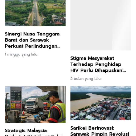
Sinergi Nusa Tenggara
Stigma Masyarakat
Barat dan Sarawak
Terhadap Penghidap
Perkuat Perlindungan
HIV Perlu Dihapuskan:
Pekerja Migran Serta
Rawatan Konsisten Boleh
1 minggu yang lalu
5 bulan yang lalu
Perluas Peluang
Hidup Normal, Kata
Investasi Lintas Negara
Pakar
Sarikei Berinovasi:
Strategis Malaysia
Sarawak Pimpin Revolusi
Perketat Distribusi Solar
Layanan Publik Borneo
di Wilayah Perbatasan
2025
8 bulan yang lalu
2 bulan yang lalu