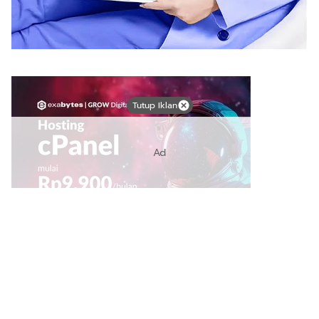
Tutup Iklan
Ad
Link Bermanfaat
Borneo Traevel
See Coffees