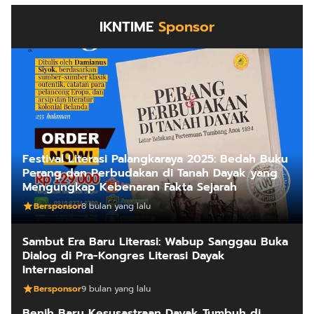
Festival Literasi Palangkaraya 2025: Bedah Buku
Perang dan Perbudakan di Tanah Dayak yang
Mengungkap Kebenaran Fakta Sejarah
Bersponsor
8 bulan yang lalu
Sambut Era Baru Literasi: Wabup Sanggau Buka
Dialog di Pra-Kongres Literasi Dayak
Internasional
Bersponsor
9 bulan yang lalu
Benih Baru Kesusastraan Dayak Tumbuh di
Sekadau: Dari Tembawang ke Gelora Kongres
Penulis
Bersponsor
9 bulan yang lalu