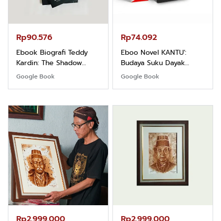
Ebook Biografi Teddy
Eboo Novel KANTU':
Kardin: The Shadow
Budaya Suku Dayak
Khight |
Borneo
Google Book
Google Book
Rp2.999.000
Rp2.999.000
Lukisan Sri Sultan
Lukisan Sri Sultan
Hamengkubowono I dari
Hamengkubowono X
Kopi Karya Rudi Winarso
dari Kopi Karya Rudi
Anyarmart
Anyarmart