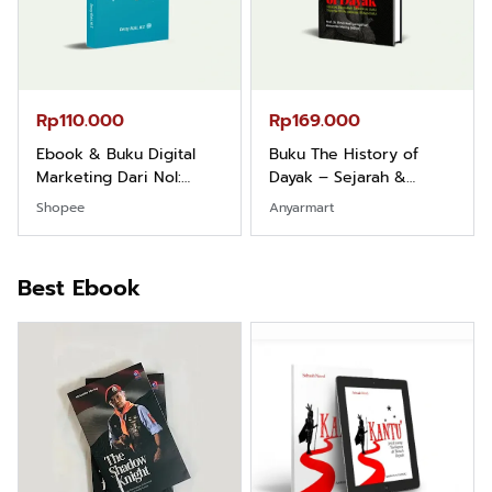
Rp110.000
Rp169.000
Ebook & Buku Digital
Buku The History of
Marketing Dari Nol:
Dayak – Sejarah &
Fondasi & Mindset untuk
Identitas Borneo Asli
Shopee
Anyarmart
Pemula
Best Ebook
Rp90.576
Rp74.092