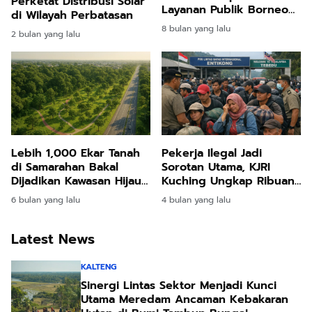
Lebih 1,000 Ekar Tanah
Pekerja Ilegal Jadi
di Samarahan Bakal
Sorotan Utama, KJRI
Dijadikan Kawasan Hijau
Kuching Ungkap Ribuan
Kekal – Komitmen
Deportasi WNI dari
6 bulan yang lalu
4 bulan yang lalu
Kerajaan Sarawak ke
Sarawak: Tantangan
Arah Bandar Lestari
Migrasi di Perbatasan
Latest News
Indonesia-Malaysia
KALTENG
Sinergi Lintas Sektor Menjadi Kunci
Utama Meredam Ancaman Kebakaran
Hutan di Bumi Tambun Bungai
2 hari yang lalu
KALTIM