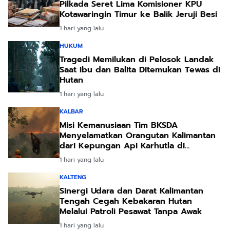
Pilkada Seret Lima Komisioner KPU
Kotawaringin Timur ke Balik Jeruji Besi
1 hari yang lalu
HUKUM
Tragedi Memilukan di Pelosok Landak
Saat Ibu dan Balita Ditemukan Tewas di
Hutan
1 hari yang lalu
KALBAR
Misi Kemanusiaan Tim BKSDA
Menyelamatkan Orangutan Kalimantan
dari Kepungan Api Karhutla di
Ketapang
1 hari yang lalu
KALTENG
Sinergi Udara dan Darat Kalimantan
Tengah Cegah Kebakaran Hutan
Melalui Patroli Pesawat Tanpa Awak
1 hari yang lalu