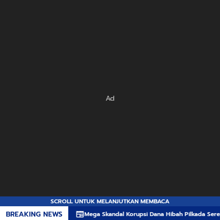
Ad
SCROLL UNTUK MELANJUTKAN MEMBACA
BREAKING NEWS
Mega Skandal Korupsi Dana Hibah Pilkada Seret Lima Komisioner 