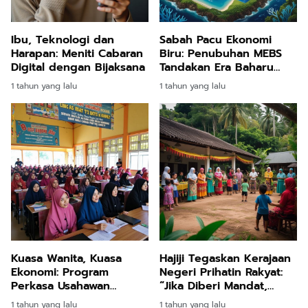
Ibu, Teknologi dan
Sabah Pacu Ekonomi
Harapan: Meniti Cabaran
Biru: Penubuhan MEBS
Digital dengan Bijaksana
Tandakan Era Baharu
Pembangunan Lautan
1 tahun yang lalu
1 tahun yang lalu
Lestari
Kuasa Wanita, Kuasa
Hajiji Tegaskan Kerajaan
Ekonomi: Program
Negeri Prihatin Rakyat:
Perkasa Usahawan
“Jika Diberi Mandat,
Wanita Muda Sabah
Lebih Banyak Projek
1 tahun yang lalu
1 tahun yang lalu