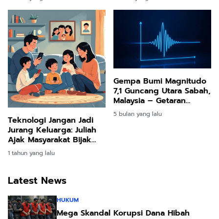
Terus Menyusur Daerah,
Akan Dilaksana”
Libaran Jadi Tumpuan
Terkini
Gempa Bumi Magnitudo
7,1 Guncang Utara Sabah,
Malaysia – Getaran
Terasa Hingga
5 bulan yang lalu
Teknologi Jangan Jadi
Kalimantan Utara
Jurang Keluarga: Juliah
Ajak Masyarakat Bijak
Seimbangkan Dunia
1 tahun yang lalu
Digital dan Nilai
Kekeluargaan
Latest News
HUKUM
Mega Skandal Korupsi Dana Hibah