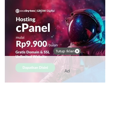
Tutup Iklan
Ad
Link Bermanfaat
Borneo Traevel
See Coffees
Indotribune