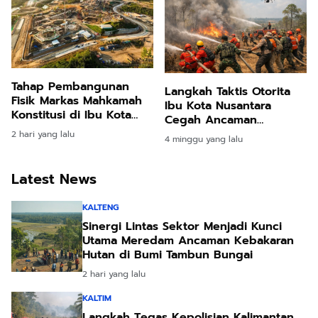
Tahap Pembangunan
Langkah Taktis Otorita
Fisik Markas Mahkamah
Ibu Kota Nusantara
Konstitusi di Ibu Kota
Cegah Ancaman
Nusantara Resmi Dimulai
Kebakaran Lahan Melalui
2 hari yang lalu
4 minggu yang lalu
Latihan Terpadu
Latest News
KALTENG
Sinergi Lintas Sektor Menjadi Kunci
Utama Meredam Ancaman Kebakaran
Hutan di Bumi Tambun Bungai
2 hari yang lalu
KALTIM
Langkah Tegas Kepolisian Kalimantan