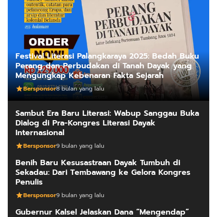
Festival Literasi Palangkaraya 2025: Bedah Buku
Perang dan Perbudakan di Tanah Dayak yang
Mengungkap Kebenaran Fakta Sejarah
Bersponsor
8 bulan yang lalu
Sambut Era Baru Literasi: Wabup Sanggau Buka
Dialog di Pra-Kongres Literasi Dayak
Internasional
Bersponsor
9 bulan yang lalu
Benih Baru Kesusastraan Dayak Tumbuh di
Sekadau: Dari Tembawang ke Gelora Kongres
Penulis
Bersponsor
9 bulan yang lalu
Gubernur Kalsel Jelaskan Dana “Mengendap”