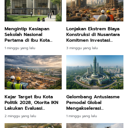
Mengintip Kesiapan
Lonjakan Ekstrem Biaya
Sekolah Nasional
Konstruksi di Nusantara
Pertama di Ibu Kota
Komitmen Investasi
Nusantara yang Siap
Pakuwon Jati Terbukti
1 minggu yang lalu
3 minggu yang lalu
Sambut Siswa Perdana
Tangguh
Kejar Target Ibu Kota
Gelombang Antusiasme
Politik 2028, Otorita IKN
Pemodal Global
Lakukan Evaluasi
Mengakselerasi
Menyeluruh Progres
Pembangunan Kota Masa
2 minggu yang lalu
1 minggu yang lalu
Pembangunan
Depan di Jantung
Kalimantan