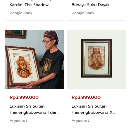
Kardin: The Shadow
Budaya Suku Dayak
Khight |
Borneo
Google Book
Google Book
Rp2.999.000
Rp2.999.000
Lukisan Sri Sultan
Lukisan Sri Sultan
Hamengkubowono I dari
Hamengkubowono X
Kopi Karya Rudi Winarso
dari Kopi Karya Rudi
Anyarmart
Anyarmart
Winarso