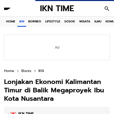
IKN TIME
HOME
IKN
BORNEO
LIFESTYLE
SOSOK
WISATA
ILMU
KOMU
Ad
Home
Bisnis
IKN
Lonjakan Ekonomi Kalimantan
Timur di Balik Megaproyek Ibu
Kota Nusantara
IKN TIME