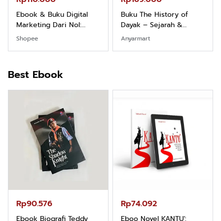
Ebook & Buku Digital
Buku The History of
Marketing Dari Nol:
Dayak – Sejarah &
Fondasi & Mindset untuk
Identitas Borneo Asli
Shopee
Anyarmart
Pemula
Best Ebook
Rp90.576
Rp74.092
Ebook Biografi Teddy
Eboo Novel KANTU':