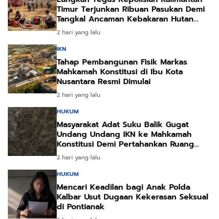
Timur Terjunkan Ribuan Pasukan Demi
Tangkal Ancaman Kebakaran Hutan
Akibat Kemarau Ekstrem
2 hari yang lalu
IKN
Tahap Pembangunan Fisik Markas
Mahkamah Konstitusi di Ibu Kota
Nusantara Resmi Dimulai
2 hari yang lalu
HUKUM
Masyarakat Adat Suku Balik Gugat
Undang Undang IKN ke Mahkamah
Konstitusi Demi Pertahankan Ruang
Hidup Leluhur
2 hari yang lalu
HUKUM
Mencari Keadilan bagi Anak Polda
Kalbar Usut Dugaan Kekerasan Seksual
di Pontianak