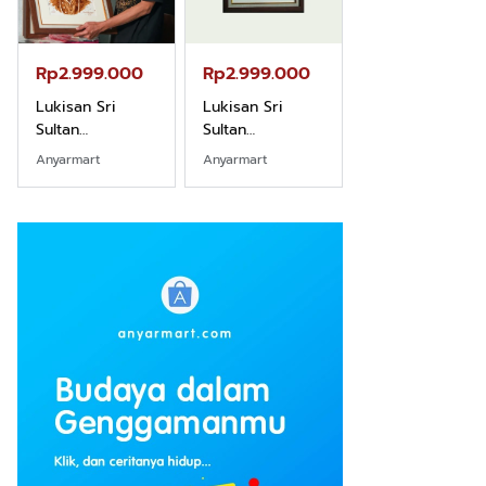
Rp2.999.000
Rp2.999.000
Rp2.989.000
Lukisan Sri
Lukisan Sri
Lukisan Sri
Sultan
Sultan
Sultan
Hamengkubowono
Hamengkubowono
Hamengkubow
Anyarmart
Anyarmart
Shopee
I dari Kopi Karya
X dari Kopi
II dari Kopi
Rudi Winarso
Karya Rudi
Karya Rudi
Winarso
Winarso