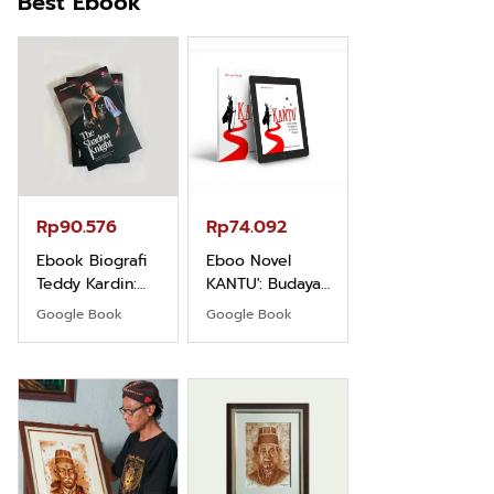
Best Ebook
Rp71.706
Ebook Vescovo
Motociclista –
Kisah Nyata
Google Book
Uskup Giulio
Mencuccini, C.P
Rp90.576
Rp74.092
di Kalimantan
Barat
Ebook Biografi
Eboo Novel
Teddy Kardin:
KANTU': Budaya
The Shadow
Suku Dayak
Google Book
Google Book
Khight |
Borneo