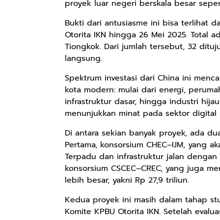
proyek luar negeri berskala besar sepert
Bukti dari antusiasme ini bisa terlihat d
Otorita IKN hingga 26 Mei 2025. Total 
Rp98.049
Rp90.576
Rp74.092
Tiongkok. Dari jumlah tersebut, 32 dit
Ebook The
Ebook Biografi
Eboo Novel
langsung.
Forest Therapy
Teddy Kardin:
KANTU': Budaya
ala Dayak:
The Shadow
Suku Dayak
Spektrum investasi dari China ini menc
Google Book
Google Book
Google Book
Healing Wisdom
Khight |
Borneo
kota modern: mulai dari energi, perumah
from the Heart
infrastruktur dasar, hingga industri hij
of Borneor
menunjukkan minat pada sektor digital 
Di antara sekian banyak proyek, ada du
Pertama, konsorsium CHEC–IJM, yang 
Terpadu dan infrastruktur jalan dengan to
konsorsium CSCEC–CREC, yang juga menar
lebih besar, yakni Rp 27,9 triliun.
Kedua proyek ini masih dalam tahap stu
Komite KPBU Otorita IKN. Setelah evalua