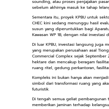
sounding, atau proses penjajakan pasar 
sebelum akhirnya masuk ke tahap lelang
Rp158.000
Rp2.999.000
Rp2.999.000
Sementara itu, proyek KPBU untuk sekt
CHEC kini sedang menunggu hasil eva
Kaos Sastra
Lukisan Sri
Lukisan Sri
susun yang diperuntukkan bagi Aparatur
Dayak West
Sultan
Sultan
Borneo All Size
Hamengkubowono
Hamengkubowono
Kawasan WP 1B, dengan nilai investasi di
Anyarmart
Anyarmart
Anyarmart
Tema
I dari Kopi Karya
X dari Kopi
Di luar KPBU, investasi langsung juga mu
Tembawang
Rudi Winarso
Karya Rudi
Winarso
yang merupakan perusahaan asal Tiong
Commercial Complex sejak September 202
hektare dan mencakup beragam fasilitas
ruang ritel, gedung perkantoran, fasilit
Kompleks ini bukan hanya akan menjadi 
simbol dari transformasi ruang yang a
futuristik.
Di tengah semua geliat pembangunan ter
memberikan jaminan terhadap kelangsu