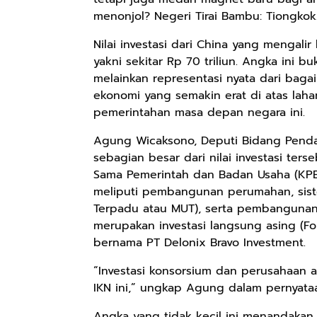
menonjol? Negeri Tirai Bambu: Tiongkok
Nilai investasi dari China yang mengal
yakni sekitar Rp 70 triliun. Angka ini b
melainkan representasi nyata dari baga
ekonomi yang semakin erat di atas laha
pemerintahan masa depan negara ini.
Agung Wicaksono, Deputi Bidang Penda
sebagian besar dari nilai investasi ter
Sama Pemerintah dan Badan Usaha (KPBU
meliputi pembangunan perumahan, sist
Terpadu atau MUT), serta pembangunan inf
merupakan investasi langsung asing (Fo
bernama PT Delonix Bravo Investment.
“Investasi konsorsium dan perusahaan as
IKN ini,” ungkap Agung dalam pernyataan
Angka yang tidak kecil ini menandakan l