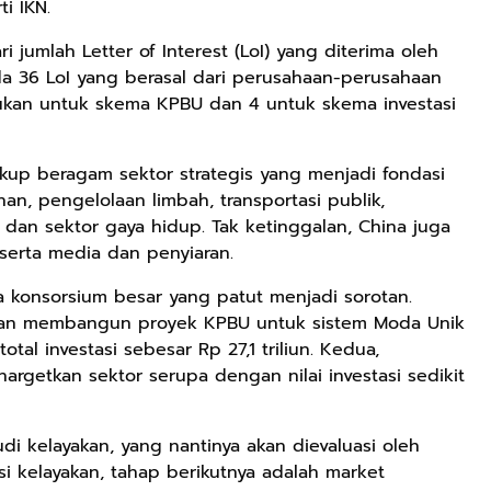
i IKN.
ari jumlah Letter of Interest (LoI) yang diterima oleh
ada 36 LoI yang berasal dari perusahaan-perusahaan
Rp71.706
ujukan untuk skema KPBU dan 4 untuk skema investasi
Ebook Vescovo
Motociclista –
Kisah Nyata
akup beragam sektor strategis yang menjadi fondasi
Google Book
Uskup Giulio
an, pengelolaan limbah, transportasi publik,
Mencuccini, C.P
Rp149.450
Rp98.049
au dan sektor gaya hidup. Tak ketinggalan, China juga
di Kalimantan
serta media dan penyiaran.
Barat
Ebook 100 Anak
Ebook The
Tambang
Forest Therapy
a konsorsium besar yang patut menjadi sorotan.
Indonesia box
ala Dayak:
Google Book
Google Book
akan membangun proyek KPBU untuk sistem Moda Unik
cover
Healing Wisdom
tal investasi sebesar Rp 27,1 triliun. Kedua,
from the Heart
getkan sektor serupa dengan nilai investasi sedikit
of Borneor
di kelayakan, yang nantinya akan dievaluasi oleh
si kelayakan, tahap berikutnya adalah market