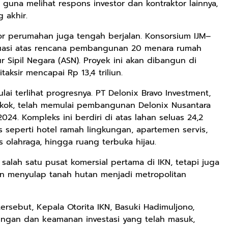
guna melihat respons investor dan kontraktor lainnya,
 akhir.
Rp2.989.000
Rp158.000
Rp158.000
or perumahan juga tengah berjalan. Konsorsium IJM–
luasi atas rencana pembangunan 20 menara rumah
Lukisan Sri
Kaos Dayak Unik
Kaos Sastra
 Sipil Negara (ASN). Proyek ini akan dibangun di
Sultan
Bisa Bernyanyi
Dayak West
Hamengkubowono
Motif Gigi
Borneo All Size
taksir mencapai Rp 13,4 triliun.
Shopee
Shopee
Anyarmart
II dari Kopi
Taring Ukuran M
Tema
lai terlihat progresnya. PT Delonix Bravo Investment,
Karya Rudi
Tembawang
Winarso
kok, telah memulai pembangunan Delonix Nusantara
4. Kompleks ini berdiri di atas lahan seluas 24,2
 seperti hotel ramah lingkungan, apartemen servis,
as olahraga, hingga ruang terbuka hijau.
salah satu pusat komersial pertama di IKN, tetapi juga
kan menyulap tanah hutan menjadi metropolitan
sebut, Kepala Otorita IKN, Basuki Hadimuljono,
ngan dan keamanan investasi yang telah masuk,