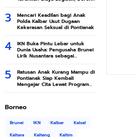
Ekonomi SDA Melimpah
Mencari Keadilan bagi Anak
Polda Kalbar Usut Dugaan
Kekerasan Seksual di Pontianak
IKN Buka Pintu Lebar untuk
Dunia Usaha: Pengusaha Brunei
Lirik Nusantara sebagai
Destinasi Investasi Masa Depan
Ratusan Anak Kurang Mampu di
Pontianak Siap Kembali
Mengejar Cita Lewat Program
Sekolah Rakyat
Borneo
Brunei
IKN
Kalbar
Kalsel
Kaltara
Kalteng
Kaltim