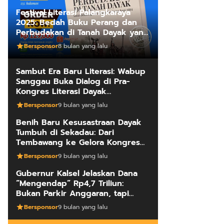
Festival Literasi Palangkaraya
2025: Bedah Buku Perang dan
Perbudakan di Tanah Dayak yang
Mengungkap Kebenaran Fakta
Bersponsor
8 bulan yang lalu
Sejarah
Sambut Era Baru Literasi: Wabup
Sanggau Buka Dialog di Pra-
Kongres Literasi Dayak
Internasional
Bersponsor
9 bulan yang lalu
Benih Baru Kesusastraan Dayak
Tumbuh di Sekadau: Dari
Tembawang ke Gelora Kongres
Penulis
Bersponsor
9 bulan yang lalu
Gubernur Kalsel Jelaskan Dana
“Mengendap” Rp4,7 Triliun:
Bukan Parkir Anggaran, tapi
Manajemen Kas Daerah
Bersponsor
9 bulan yang lalu