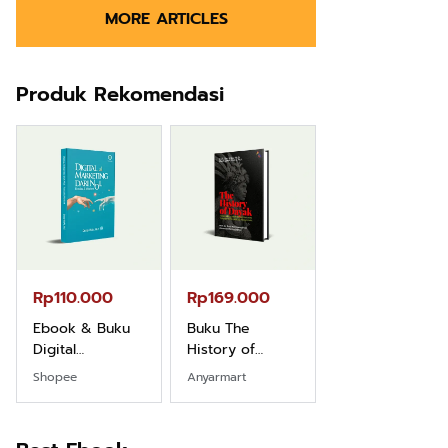
MORE ARTICLES
Produk Rekomendasi
Rp110.000
Rp169.000
Rp165.000
Ebook & Buku
Buku The
Buku Filsafat
Digital
History of
Dayak Kajian
Marketing Dari
Dayak – Sejarah
Komprehensif
Shopee
Anyarmart
Shopee
Nol: Fondasi &
& Identitas
Atas Manusia
Mindset untuk
Borneo Asli
Dayak
Pemula