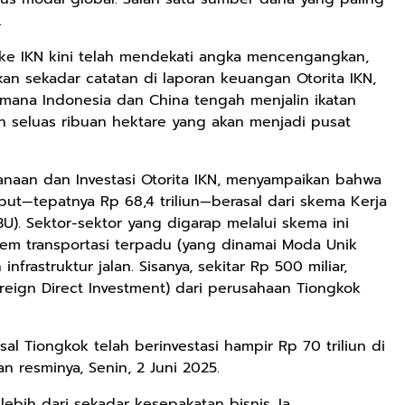
.
ir ke IKN kini telah mendekati angka mencengangkan,
ukan sekadar catatan di laporan keuangan Otorita IKN,
imana Indonesia dan China tengah menjalin ikatan
n seluas ribuan hektare yang akan menjadi pusat
naan dan Investasi Otorita IKN, menyampaikan bahwa
sebut—tepatnya Rp 68,4 triliun—berasal dari skema Kerja
). Sektor-sektor yang digarap melalui skema ini
em transportasi terpadu (yang dinamai Moda Unik
rastruktur jalan. Sisanya, sekitar Rp 500 miliar,
reign Direct Investment) dari perusahaan Tiongkok
al Tiongkok telah berinvestasi hampir Rp 70 triliun di
 resminya, Senin, 2 Juni 2025.
ebih dari sekadar kesepakatan bisnis. Ia