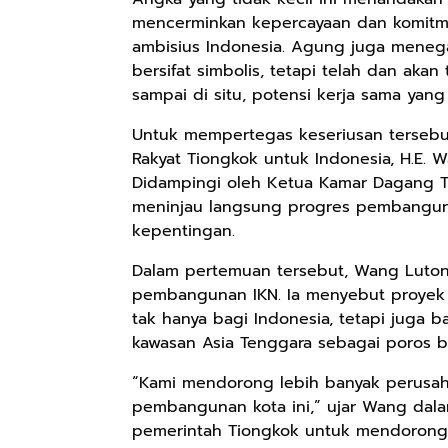
mencerminkan kepercayaan dan komitme
ambisius Indonesia. Agung juga meneg
bersifat simbolis, tetapi telah dan akan
sampai di situ, potensi kerja sama yang 
Untuk mempertegas keseriusan tersebu
Rakyat Tiongkok untuk Indonesia, H.E. 
Didampingi oleh Ketua Kamar Dagang T
meninjau langsung progres pembangu
kepentingan.
Dalam pertemuan tersebut, Wang Lut
pembangunan IKN. Ia menyebut proyek i
Rp110.000
Rp169.000
Rp165.000
tak hanya bagi Indonesia, tetapi juga 
Ebook & Buku
Buku The
Buku Filsafat
kawasan Asia Tenggara sebagai poros 
Digital
History of
Dayak Kajian
Marketing Dari
Dayak – Sejarah
Komprehensif
Shopee
Anyarmart
Shopee
“Kami mendorong lebih banyak perusaha
Nol: Fondasi &
& Identitas
Atas Manusia
pembangunan kota ini,” ujar Wang da
Mindset untuk
Borneo Asli
Dayak
pemerintah Tiongkok untuk mendorong 
Pemula