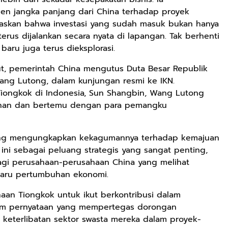
n jangka panjang dari China terhadap proyek
askan bahwa investasi yang sudah masuk bukan hanya
 terus dijalankan secara nyata di lapangan. Tak berhenti
baru juga terus dieksplorasi.
t, pemerintah China mengutus Duta Besar Republik
Wang Lutong, dalam kunjungan resmi ke IKN.
iongkok di Indonesia, Sun Shangbin, Wang Lutong
nan dan bertemu dengan para pemangku
ong mengungkapkan kekagumannya terhadap kemajuan
ni sebagai peluang strategis yang sangat penting,
Rp125.000
Rp128.900
Rp119.999
bagi perusahaan-perusahaan China yang melihat
Buku Seringai
Republik
Durian Cinta |
baru pertumbuhan ekonomi.
Kunang-kunang
Kelamin | Hybrid
Kumpulan
Kumpulan Puisi
Poetry Book
Cerpen – Wisnu
Anyarmart
Anyarmart
Anyarmart
an Tiongkok untuk ikut berkontribusi dalam
Wisnu
Pamungkas
lam pernyataan yang mempertegas dorongan
Pamungkas
keterlibatan sektor swasta mereka dalam proyek-