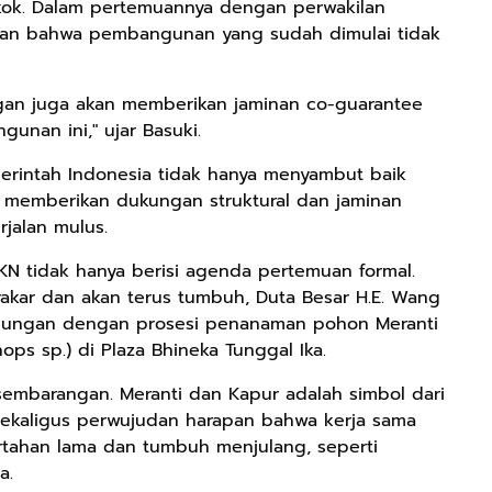
ngkok. Dalam pertemuannya dengan perwakilan
kan bahwa pembangunan yang sudah dimulai tidak
ngan juga akan memberikan jaminan co-guarantee
nan ini," ujar Basuki.
erintah Indonesia tidak hanya menyambut baik
if memberikan dukungan struktural dan jaminan
rjalan mulus.
KN tidak hanya berisi agenda pertemuan formal.
rakar dan akan terus tumbuh, Duta Besar H.E. Wang
jungan dengan prosesi penanaman pohon Meranti
ops sp.) di Plaza Bhineka Tunggal Ika.
 sembarangan. Meranti dan Kapur adalah simbol dari
sekaligus perwujudan harapan bahwa kerja sama
rtahan lama dan tumbuh menjulang, seperti
a.