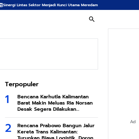
or Menjadi Kunci Utama Meredam Ancaman Kebakaran Hutan di Bumi Tambun 
Terpopuler
Bencana Karhutla Kalimantan
Barat Makin Meluas Ria Norsan
Desak Segera Dilakukan
Modifikasi Cuaca
Ad
Rencana Prabowo Bangun Jalur
Kereta Trans Kalimantan:
Turunkan Biaya Logistik, Dorong