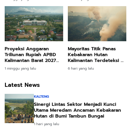
Modifikasi Cuaca
Pelayanan Kelistrikan
Proyeksi Anggaran
Mayoritas Titik Panas
Triliunan Rupiah APBD
Kebakaran Hutan
Kalimantan Barat 2027
Kalimantan Terdeteksi di
Difokuskan untuk
Dalam Wilayah Konsesi
1 minggu yang lalu
6 hari yang lalu
Peningkatan Kualitas
Perusahaan
SDM dan Pertumbuhan
Ekonomi Daerah
Latest News
KALTENG
Sinergi Lintas Sektor Menjadi Kunci
Utama Meredam Ancaman Kebakaran
Hutan di Bumi Tambun Bungai
1 hari yang lalu