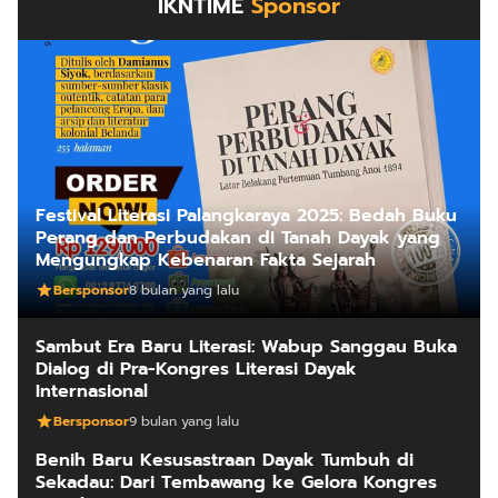
IKNTIME
Sponsor
Festival Literasi Palangkaraya 2025: Bedah Buku
Perang dan Perbudakan di Tanah Dayak yang
Mengungkap Kebenaran Fakta Sejarah
Bersponsor
8 bulan yang lalu
Sambut Era Baru Literasi: Wabup Sanggau Buka
Dialog di Pra-Kongres Literasi Dayak
Internasional
Bersponsor
9 bulan yang lalu
Benih Baru Kesusastraan Dayak Tumbuh di
Sekadau: Dari Tembawang ke Gelora Kongres