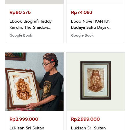
Rp90.576
Rp74.092
Ebook Biografi Teddy
Eboo Novel KANTU':
Kardin: The Shadow
Budaya Suku Dayak
Khight |
Borneo
Google Book
Google Book
Rp2.999.000
Rp2.999.000
Lukisan Sri Sultan
Lukisan Sri Sultan