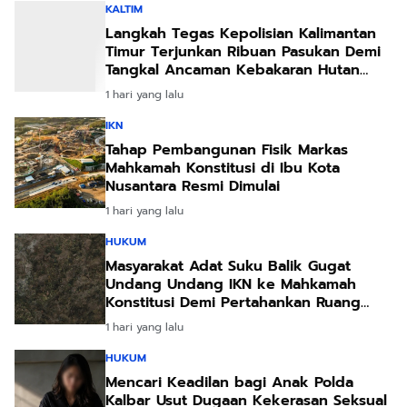
KALTIM
Langkah Tegas Kepolisian Kalimantan
Timur Terjunkan Ribuan Pasukan Demi
Tangkal Ancaman Kebakaran Hutan
Akibat Kemarau Ekstrem
1 hari yang lalu
IKN
Tahap Pembangunan Fisik Markas
Mahkamah Konstitusi di Ibu Kota
Nusantara Resmi Dimulai
1 hari yang lalu
HUKUM
Masyarakat Adat Suku Balik Gugat
Undang Undang IKN ke Mahkamah
Konstitusi Demi Pertahankan Ruang
Hidup Leluhur
1 hari yang lalu
HUKUM
Mencari Keadilan bagi Anak Polda
Kalbar Usut Dugaan Kekerasan Seksual