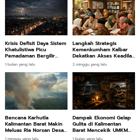
Krisis Defisit Daya Sistem
Langkah Strategis
Khatulistiwa Picu
Kemenkumham Kalbar
Pemadaman Bergilir
Dekatkan Akses Keadilan
Tujuh Hari di Kalimantan
Lewat Optimalisasi
1 bulan yang lalu
2 minggu yang lalu
Barat
Paralegal dan
Posbankumdes di
Pelosok Desa
Bencana Karhutla
Dampak Ekonomi Gelap
Kalimantan Barat Makin
Gulita di Kalimantan
Meluas Ria Norsan Desak
Barat Mencekik UMKM
Segera Dilakukan
dan Tuntutan Ganti Rugi
1 minggu yang lalu
1 bulan yang lalu