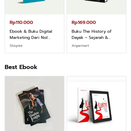
Rp110.000
Rp169.000
Ebook & Buku Digital
Buku The History of
Marketing Dari Nol:
Dayak – Sejarah &
Fondasi & Mindset untuk
Identitas Borneo Asli
Shopee
Anyarmart
Pemula
Best Ebook