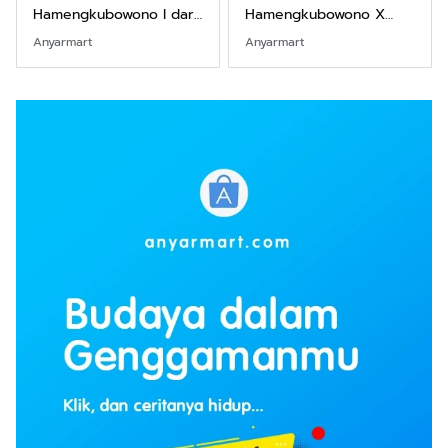
Hamengkubowono I dari
Hamengkubowono X
Kopi Karya Rudi Winarso
dari Kopi Karya Rudi
Anyarmart
Anyarmart
Winarso