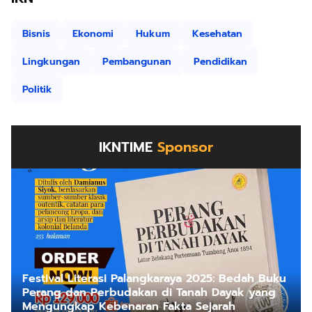
Bisnis
Ekonomi
Hukum
Kesehatan
Lingkungan
Pembangunan
Pendidikan
Politik
IKNTIME
Sponsor
Festival Literasi Palangkaraya 2025: Bedah Buku
Perang dan Perbudakan di Tanah Dayak yang
Mengungkap Kebenaran Fakta Sejarah