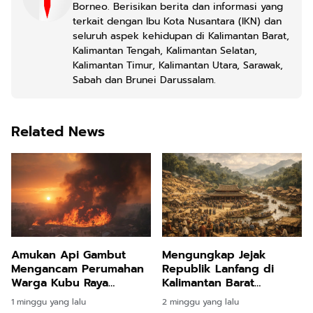
Borneo. Berisikan berita dan informasi yang
terkait dengan Ibu Kota Nusantara (IKN) dan
seluruh aspek kehidupan di Kalimantan Barat,
Kalimantan Tengah, Kalimantan Selatan,
Kalimantan Timur, Kalimantan Utara, Sarawak,
Sabah dan Brunei Darussalam.
Related News
Amukan Api Gambut
Mengungkap Jejak
Mengancam Perumahan
Republik Lanfang di
Warga Kubu Raya
Kalimantan Barat
Berujung Evakuasi
Sebagai Demokrasi
1 minggu yang lalu
2 minggu yang lalu
Darurat
Pertama di Nusantara