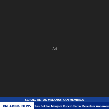
Ad
SCROLL UNTUK MELANJUTKAN MEMBACA
BREAKING NEWS
ergi Lintas Sektor Menjadi Kunci Utama Meredam Ancaman Kebakaran Hutan