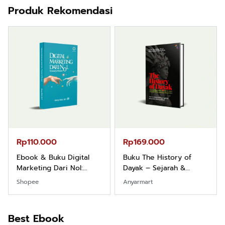
Produk Rekomendasi
Rp110.000
Rp169.000
Ebook & Buku Digital
Buku The History of
Marketing Dari Nol:
Dayak – Sejarah &
Fondasi & Mindset untuk
Identitas Borneo Asli
Shopee
Anyarmart
Pemula
Best Ebook