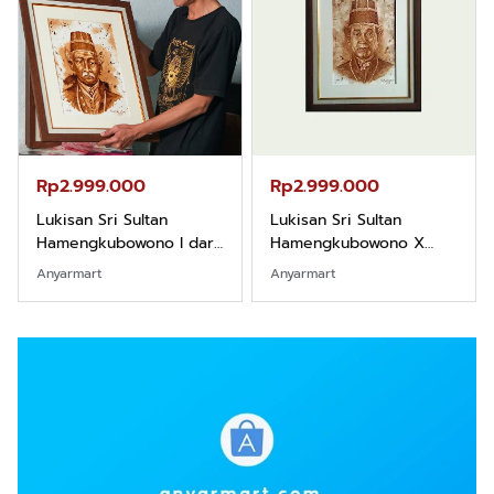
Rp2.999.000
Rp2.999.000
Lukisan Sri Sultan
Lukisan Sri Sultan
Hamengkubowono I dari
Hamengkubowono X
Kopi Karya Rudi Winarso
dari Kopi Karya Rudi
Anyarmart
Anyarmart
Winarso