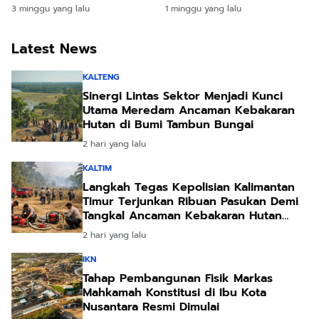
Evaluasi Kinerja Menteri
Lewat Program Sekolah
3 minggu yang lalu
1 minggu yang lalu
Rakyat
Latest News
KALTENG
Sinergi Lintas Sektor Menjadi Kunci
Utama Meredam Ancaman Kebakaran
Hutan di Bumi Tambun Bungai
2 hari yang lalu
KALTIM
Langkah Tegas Kepolisian Kalimantan
Timur Terjunkan Ribuan Pasukan Demi
Tangkal Ancaman Kebakaran Hutan
Akibat Kemarau Ekstrem
2 hari yang lalu
IKN
Tahap Pembangunan Fisik Markas
Mahkamah Konstitusi di Ibu Kota
Nusantara Resmi Dimulai