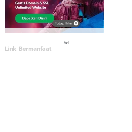
Tutup Iklan
Ad
Link Bermanfaat
Borneo Traevel
See Coffees
Indotribune
Sawit Asia
Mering