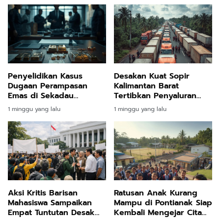
Penyelidikan Kasus
Desakan Kuat Sopir
Dugaan Perampasan
Kalimantan Barat
Emas di Sekadau
Tertibkan Penyaluran
Memasuki Babak Baru
Solar Subsidi Memantik
1 minggu yang lalu
1 minggu yang lalu
Kejati Kalbar Periksa
Respons Pengawalan
Internal Pegawai
Ketat Aparat Kepolisian
Aksi Kritis Barisan
Ratusan Anak Kurang
Mahasiswa Sampaikan
Mampu di Pontianak Siap
Empat Tuntutan Desak
Kembali Mengejar Cita