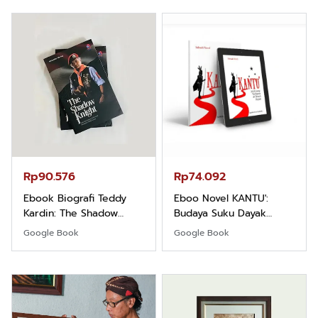
Rp90.576
Rp74.092
Ebook Biografi Teddy
Eboo Novel KANTU':
Kardin: The Shadow
Budaya Suku Dayak
Khight |
Borneo
Google Book
Google Book