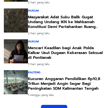
2 hari yang lalu
HUKUM
Masyarakat Adat Suku Balik Gugat
Undang Undang IKN ke Mahkamah
Konstitusi Demi Pertahankan Ruang
Hidup Leluhur
2 hari yang lalu
HUKUM
Mencari Keadilan bagi Anak Polda
Kalbar Usut Dugaan Kekerasan Seksual
di Pontianak
5 hari yang lalu
KALTENG
Kucuran Anggaran Pendidikan Rp10,8
Triliun Menjadi Angin Segar Bagi
Peningkatan SDM Kalimantan Tengah
1 minggu yang lalu