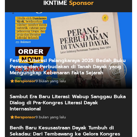
IKNTIME
Sponsor
Festival Literasi Palangkaraya 2025: Bedah Buku
Perang dan Perbudakan di Tanah Dayak yang
Mengungkap Kebenaran Fakta Sejarah
Bersponsor
9 bulan yang lalu
Sambut Era Baru Literasi: Wabup Sanggau Buka
Dialog di Pra-Kongres Literasi Dayak
Internasional
Bersponsor
9 bulan yang lalu
Benih Baru Kesusastraan Dayak Tumbuh di
Sekadau: Dari Tembawang ke Gelora Kongres