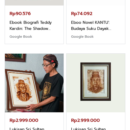
Rp74.092
Rp71.706
Eboo Novel KANTU':
Ebook Vescovo
Budaya Suku Dayak
Motociclista – Kisah
Borneo
Nyata Uskup Giulio
Google Book
Google Book
Mencuccini, C.P di
Kalimantan Barat
Rp2.999.000
Rp2.989.000
Lukisan Sri Sultan
Lukisan Sri Sultan