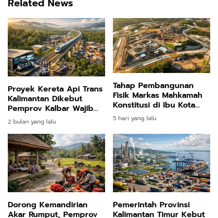
Related News
Tahap Pembangunan
Proyek Kereta Api Trans
Fisik Markas Mahkamah
Kalimantan Dikebut
Konstitusi di Ibu Kota
Pemprov Kalbar Wajib
Nusantara Resmi Dimulai
Siapkan SDM Lokal
5 hari yang lalu
2 bulan yang lalu
Dorong Kemandirian
Pemerintah Provinsi
Akar Rumput, Pemprov
Kalimantan Timur Kebut