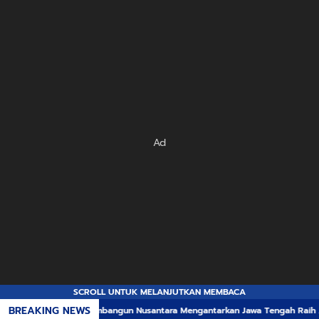
Ad
SCROLL UNTUK MELANJUTKAN MEMBACA
BREAKING NEWS
mbangun Nusantara Mengantarkan Jawa Tengah Raih Apresiasi Insentif Fiskal