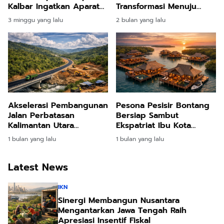
Kalbar Ingatkan Aparatur
Transformasi Menuju
Desa Bangun
Pusat Pertumbuhan
3 minggu yang lalu
2 bulan yang lalu
Ketangguhan Masyarakat
Industri Manufaktur
Nasional
Akselerasi Pembangunan
Pesona Pesisir Bontang
Jalan Perbatasan
Bersiap Sambut
Kalimantan Utara
Ekspatriat Ibu Kota
Wujudkan Pemerataan
Nusantara Lewat Resor
1 bulan yang lalu
1 bulan yang lalu
Ekonomi Beranda Negara
Terapung Premium
Latest News
IKN
Sinergi Membangun Nusantara
Mengantarkan Jawa Tengah Raih
Apresiasi Insentif Fiskal