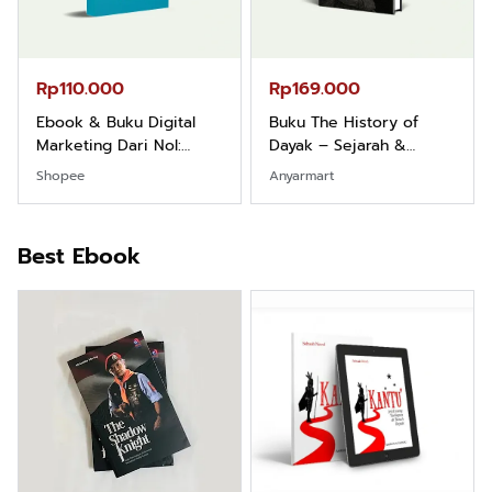
Rp165.000
Rp125.000
Buku Filsafat Dayak
Buku Seringai Kunang-
Kajian Komprehensif
kunang Kumpulan Puisi
Atas Manusia Dayak
Wisnu Pamungkas
Shopee
Anyarmart
Best Ebook